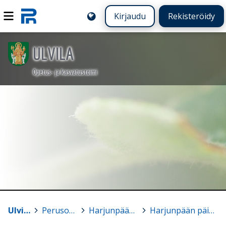
Kirjaudu
Rekisteröidy
ULVILA
Opetus- ja kasvatustoimi
Ulvila
>
Perusopetus
>
Harjunpään koulu
>
Harjunpään päiväkoti