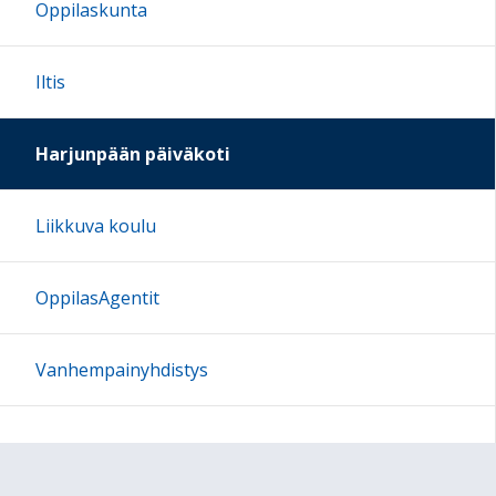
Oppilaskunta
Iltis
Harjunpään päiväkoti
Liikkuva koulu
OppilasAgentit
Vanhempainyhdistys