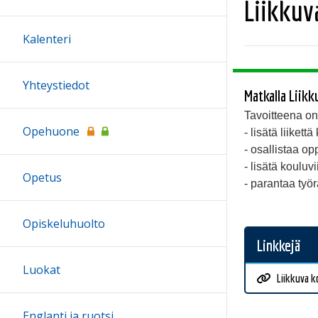
Liikkuv
Kalenteri
Yhteystiedot
Matkalla Liikk
Tavoitteena o
Opehuone
- lisätä liiket
- osallistaa opp
- lisätä kouluvi
Opetus
- parantaa työ
Opiskeluhuolto
Linkkejä
Luokat
Liikkuva ko
Englanti ja ruotsi