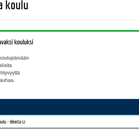
a koulu
uvaksi kouluksi
n
tä koulupäivään
ilaita
ihtyvyyttä
rauhaa.
ulu - Ideoita