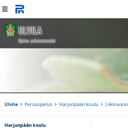
ULVILA
Opetus- ja kasvatustoimi
Ulvila
>
Perusopetus
>
Harjunpään koulu
>
Liikkuva k
Harjunpään koulu