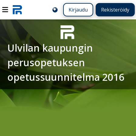
Kirjaudu
Rekisteröidy
Ulvilan kaupungin
perusopetuksen
opetussuunnitelma 2016