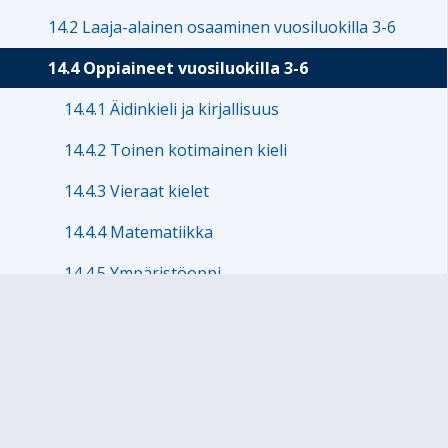
14.2 Laaja-alainen osaaminen vuosiluokilla 3-6
14.4 Oppiaineet vuosiluokilla 3-6
14.4.1 Äidinkieli ja kirjallisuus
14.4.2 Toinen kotimainen kieli
14.4.3 Vieraat kielet
14.4.4 Matematiikka
14.4.5 Ympäristöoppi
14.4.6 Uskonto
14.4.7 Elämänkatsomustieto
14.4.8 Historia
14.4.9 Yhteiskuntaoppi