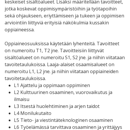
keskeiset sisältöalueet. Lisäksi määritellään tavoitteet,
jotka koskevat oppimisympäristöihin ja työtapoihin
sekä ohjaukseen, eriyttämiseen ja tukeen ja oppimisen
arviointiin liittyviä erityisiä näkökulmia kussakin
oppiaineessa.
Oppiaineosuuksissa käytetään lyhenteitä. Tavoitteet
on numeroitu T1, T2 jne. Tavoitteisiin liittyvät
sisältöalueet on numeroitu S1, S2 jne. ja niihin viitataan
tavoitetaulukoissa. Laaja-alaiset osaamisalueet on
numeroitu L1, L2 jne. ja niihin viitataan oppiaineiden
tavoitetaulukoissa.
L1 Ajattelu ja oppimaan oppiminen
L2 Kulttuurinen osaaminen, vuorovaikutus ja
ilmaisu
L3 Itsestä huolehtiminen ja arjen taidot
L4 Monilukutaito
L5 Tieto- ja viestintäteknologinen osaaminen
L6 Työelämässä tarvittava osaaminen ja yrittäjyys