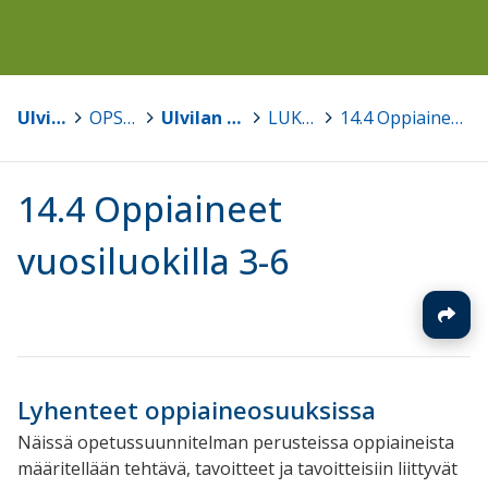
Ulvila
>
OPS 2016
>
Ulvilan kaupungin perusopetuksen opetussuunnitelma 2016
>
LUKU 14 Vuosiluokat 3-6
>
14.4 Oppiaineet vuosiluokilla 3-6
14.4 Oppiaineet
vuosiluokilla 3-6
Lyhenteet oppiaineosuuksissa
Näissä opetussuunnitelman perusteissa oppiaineista
määritellään tehtävä, tavoitteet ja tavoitteisiin liittyvät