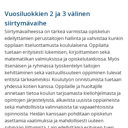
Vuosiluokkien 2 ja 3 välinen
siirtymävaihe
Siirtymävaiheessa on tärkeä varmistaa opiskelun
edellyttämien perustaitojen hallinta ja vahvistaa kunkin
oppilaan itseluottamusta koululaisena. Oppilaita
tuetaan erityisesti lukemisen, kirjoittamisen sekä
matematiikan valmiuksissa ja opiskelutaidoissa. Myös
itsenäisen ja ryhmässä työskentelyn taitojen
kehittäminen sekä vastuullisuuteen oppiminen tulevat
entistä tärkeämmiksi. Koulutyön onnistumista tuetaan
yhdessä kotien kanssa. Oppilaille ja huoltajille
annetaan tietoa koulun tarjoamasta kieliohjelmasta ja
opintojen järjestelyistä, alkavista uusista oppiaineista
sekä mahdollisista valinnaisista tai vapaaehtoisista
opinnoista. Heidän kanssaan pohditaan opiskelun
asettamia vaatimuksia ja mahdollisesti uuteen
ryhmään liittymistä. Lain edellyttämä erityisen tuen