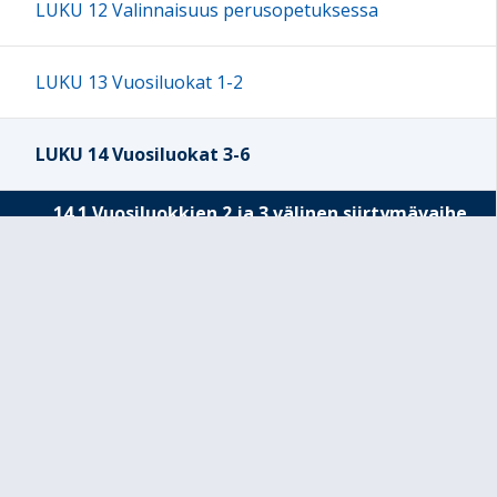
LUKU 12 Valinnaisuus perusopetuksessa
LUKU 13 Vuosiluokat 1-2
LUKU 14 Vuosiluokat 3-6
14.1 Vuosiluokkien 2 ja 3 välinen siirtymävaihe
ja vuosiluokkien 3-6 tehtävä
14.2 Laaja-alainen osaaminen vuosiluokilla 3-6
14.4 Oppiaineet vuosiluokilla 3-6
LUKU 15 Vuosiluokat 7-9
Opetussuunnitelmaa täydentävät suunnitelmat