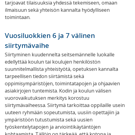
tarjoavat tilaisuuksia yhdessä tekemiseen, omaan
ilmaisuun sekä yhteisön kannalta hyödylliseen
toimintaan.
Vuosiluokkien 6 ja 7 välinen
siirtymävaihe
Siirtyminen kuudennelta seitsemännelle luokalle
edellyttää koulun tai koulujen henkilöstön
suunnitelmallista yhteistyötä, opetuksen kannalta
tarpeellisen tiedon siirtämistä sekä
oppimisympäristöjen, toimintatapojen ja ohjaavien
asiakirjojen tuntemista. Kodin ja koulun välisen
vuorovaikutuksen merkitys korostuu
siirtymävaiheessa. Siirtymä tarkoittaa oppilaille usein
uuteen ryhmään sopeutumista, uusiin opettajiin ja
ympäristöön tutustumista sekä uusien
työskentelytapojen ja arviointikäytäntöjen
kohtaamista. Tällöin on tärkeää, että kotona ja