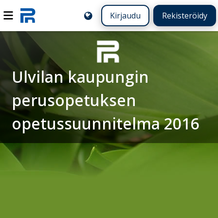
Kirjaudu
Rekisteröidy
Ulvilan kaupungin
perusopetuksen
opetussuunnitelma 2016