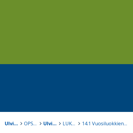
Ulvila
>
OPS 2016
>
Ulvilan kaupungin perusopetuksen opetussuunnitelma 2016
>
LUKU 14 Vuosiluokat 3-6
>
14.1 Vuosiluokkien 2 ja 3 välinen siirtymävaihe ja vuosiluokkien 3-6 tehtävä