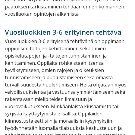
päätöksen tarkistaminen tehdään ennen kolmannen
vuosiluokan opintojen alkamista.
Vuosiluokkien 3-6 erityinen tehtävä
Vuosiluokkien 3-6 erityisenä tehtävänä on oppimaan
oppimisen taitojen kehittäminen sekä omien
opiskelutapojen ja -taitojen tunnistaminen ja
kehittäminen. Oppilaita rohkaistaan itsensä
hyväksymiseen, omien rajojen ja oikeuksien
tunnistamiseen ja puolustamiseen sekä omasta
turvallisuudesta huolehtimiseen. Heitä ohjataan myös
velvollisuuksiensa ja vastuunsa ymmärtämiseen sekä
rakentavaan mielipiteiden ilmaisuun ja
vuorovaikutukseen. Minkäänlaista kiusaamista tai
syrjivää käyttäytymistä ei sallita. Oppilaiden
kiinnostusta eettisiin ja moraalisiin kysymyksiin
hyödynnetään luomalla tilaisuuksia keskusteluun ja