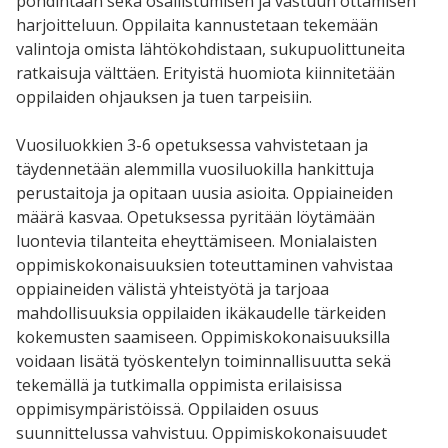
pohdintaan sekä osallistumisen ja vastuun ottamisen
harjoitteluun. Oppilaita kannustetaan tekemään
valintoja omista lähtökohdistaan, sukupuolittuneita
ratkaisuja välttäen. Erityistä huomiota kiinnitetään
oppilaiden ohjauksen ja tuen tarpeisiin.
Vuosiluokkien 3-6 opetuksessa vahvistetaan ja
täydennetään alemmilla vuosiluokilla hankittuja
perustaitoja ja opitaan uusia asioita. Oppiaineiden
määrä kasvaa. Opetuksessa pyritään löytämään
luontevia tilanteita eheyttämiseen. Monialaisten
oppimiskokonaisuuksien toteuttaminen vahvistaa
oppiaineiden välistä yhteistyötä ja tarjoaa
mahdollisuuksia oppilaiden ikäkaudelle tärkeiden
kokemusten saamiseen. Oppimiskokonaisuuksilla
voidaan lisätä työskentelyn toiminnallisuutta sekä
tekemällä ja tutkimalla oppimista erilaisissa
oppimisympäristöissä. Oppilaiden osuus
suunnittelussa vahvistuu. Oppimiskokonaisuudet