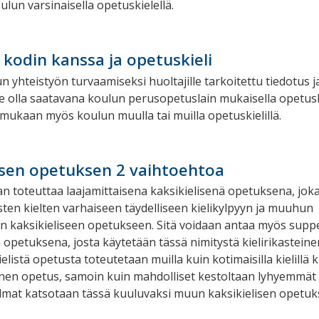
lun varsinaisella opetuskielellä.
 kodin kanssa ja opetuskieli
n yhteistyön turvaamiseksi huoltajille tarkoitettu tiedotus j
lee olla saatavana koulun perusopetuslain mukaisella opetusk
mukaan myös koulun muulla tai muilla opetuskielillä.
isen opetuksen 2 vaihtoehtoa
n toteuttaa laajamittaisena kaksikielisenä opetuksena, jok
sten kielten varhaiseen täydelliseen kielikylpyyn ja muuhun
en kaksikieliseen opetukseen. Sitä voidaan antaa myös su
ä opetuksena, josta käytetään tässä nimitystä kielirikasteine
elistä opetusta toteutetaan muilla kuin kotimaisilla kielillä k
inen opetus, samoin kuin mahdolliset kestoltaan lyhyemmät
elmat katsotaan tässä kuuluvaksi muun kaksikielisen opetukse