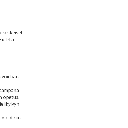
a keskeiset
ielellä
a voidaan
ppeampana
n opetus.
ielikylvyn
n piiriin.