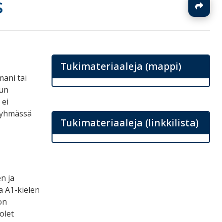
s
J
Tukimateriaaleja (mappi)
mani tai
lun
 ei
sryhmässä
Tukimateriaaleja (linkkilista)
n ja
a A1-kielen
on
olet