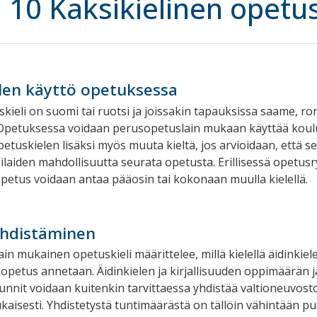
10 Kaksikielinen opetu
len käyttö opetuksessa
kieli on suomi tai ruotsi ja joissakin tapauksissa saame, ro
. Opetuksessa voidaan perusopetuslain mukaan käyttää kou
etuskielen lisäksi myös muuta kieltä, jos arvioidaan, että se
laiden mahdollisuutta seurata opetusta. Erillisessä opetu
opetus voidaan antaa pääosin tai kokonaan muulla kielellä.
yhdistäminen
n mukainen opetuskieli määrittelee, millä kielellä äidinkiele
n opetus annetaan. Äidinkielen ja kirjallisuuden oppimäärän j
nnit voidaan kuitenkin tarvittaessa yhdistää valtioneuvost
aisesti. Yhdistetystä tuntimäärästä on tällöin vähintään pu