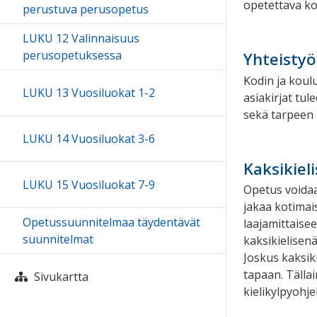
opetettava kou
perustuva perusopetus
LUKU 12 Valinnaisuus
perusopetuksessa
Yhteistyö
Kodin ja koulu
LUKU 13 Vuosiluokat 1-2
asiakirjat tu
sekä tarpeen 
LUKU 14 Vuosiluokat 3-6
Kaksikiel
LUKU 15 Vuosiluokat 7-9
Opetus voidaa
jakaa kotimai
Opetussuunnitelmaa täydentävät
laajamittaise
suunnitelmat
kaksikielisen
Joskus kaksiki
tapaan. Tälla
Sivukartta
kielikylpyohj