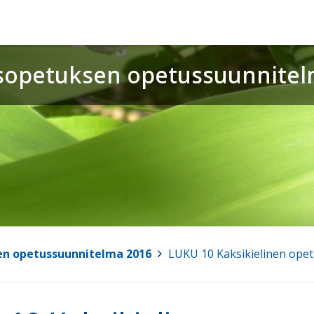
usopetuksen opetussuunnitel
en opetussuunnitelma 2016
>
LUKU 10 Kaksikielinen ope