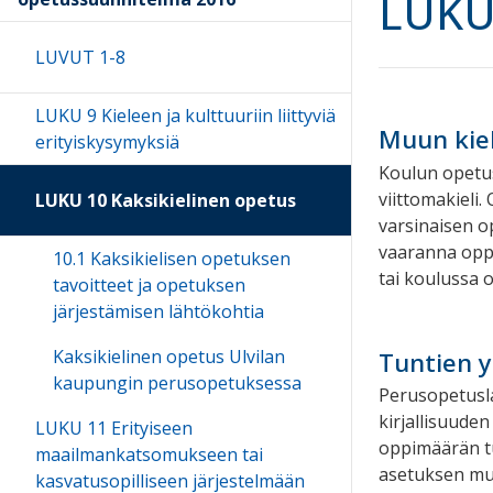
LUKU 
LUVUT 1-8
LUKU 9 Kieleen ja kulttuuriin liittyviä
Muun kie
erityiskysymyksiä
Koulun opetus
viittomakieli
LUKU 10 Kaksikielinen opetus
varsinaisen op
vaaranna oppi
10.1 Kaksikielisen opetuksen
tai koulussa 
tavoitteet ja opetuksen
järjestämisen lähtökohtia
Kaksikielinen opetus Ulvilan
Tuntien 
kaupungin perusopetuksessa
Perusopetuslai
kirjallisuude
LUKU 11 Erityiseen
oppimäärän tu
maailmankatsomukseen tai
asetuksen muk
kasvatusopilliseen järjestelmään