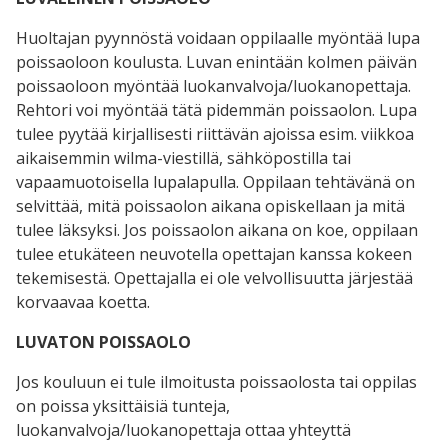
Huoltajan pyynnöstä voidaan oppilaalle myöntää lupa
poissaoloon koulusta. Luvan enintään kolmen päivän
poissaoloon myöntää luokanvalvoja/luokanopettaja.
Rehtori voi myöntää tätä pidemmän poissaolon. Lupa
tulee pyytää kirjallisesti riittävän ajoissa esim. viikkoa
aikaisemmin wilma-viestillä, sähköpostilla tai
vapaamuotoisella lupalapulla. Oppilaan tehtävänä on
selvittää, mitä poissaolon aikana opiskellaan ja mitä
tulee läksyksi. Jos poissaolon aikana on koe, oppilaan
tulee etukäteen neuvotella opettajan kanssa kokeen
tekemisestä. Opettajalla ei ole velvollisuutta järjestää
korvaavaa koetta.
LUVATON POISSAOLO
Jos kouluun ei tule ilmoitusta poissaolosta tai oppilas
on poissa yksittäisiä tunteja,
luokanvalvoja/luokanopettaja ottaa yhteyttä