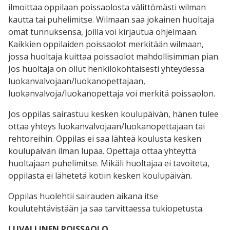
ilmoittaa oppilaan poissaolosta välittömästi wilman
kautta tai puhelimitse. Wilmaan saa jokainen huoltaja
omat tunnuksensa, joilla voi kirjautua ohjelmaan.
Kaikkien oppilaiden poissaolot merkitään wilmaan,
jossa huoltaja kuittaa poissaolot mahdollisimman pian.
Jos huoltaja on ollut henkilökohtaisesti yhteydessä
luokanvalvojaan/luokanopettajaan,
luokanvalvoja/luokanopettaja voi merkitä poissaolon.
Jos oppilas sairastuu kesken koulupäivän, hänen tulee
ottaa yhteys luokanvalvojaan/luokanopettajaan tai
rehtoreihin. Oppilas ei saa lähteä koulusta kesken
koulupäivän ilman lupaa. Opettaja ottaa yhteyttä
huoltajaan puhelimitse. Mikäli huoltajaa ei tavoiteta,
oppilasta ei lähetetä kotiin kesken koulupäivän.
Oppilas huolehtii sairauden aikana itse
koulutehtävistään ja saa tarvittaessa tukiopetusta.
LUVALLINEN POISSAOLO