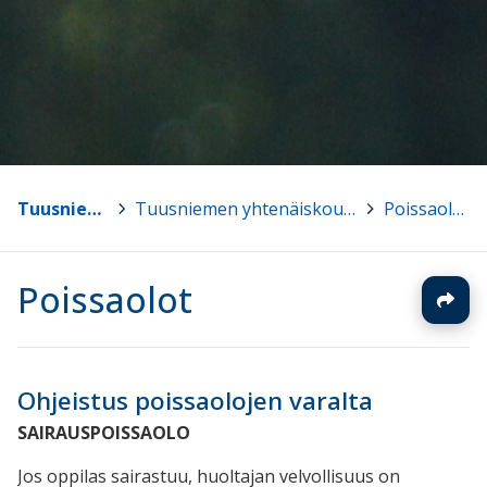
Tuusniemi
>
Tuusniemen yhtenäiskoulu
>
Poissaolot
Poissaolot
Ohjeistus poissaolojen varalta
SAIRAUSPOISSAOLO
Jos oppilas sairastuu, huoltajan velvollisuus on