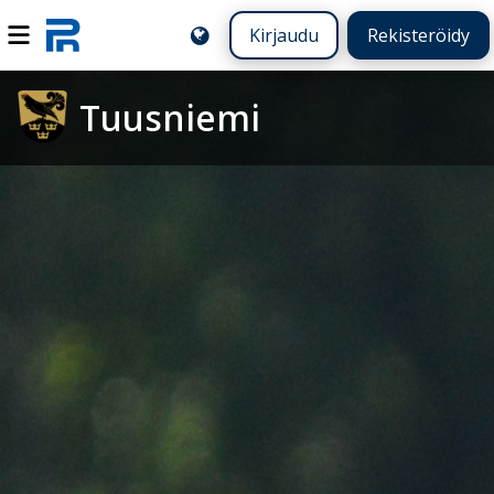
Kirjaudu
Rekisteröidy
Tuusniemi