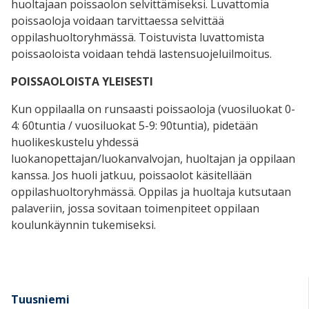
huoltajaan poissaolon selvittämiseksi. Luvattomia
poissaoloja voidaan tarvittaessa selvittää
oppilashuoltoryhmässä. Toistuvista luvattomista
poissaoloista voidaan tehdä lastensuojeluilmoitus.
POISSAOLOISTA YLEISESTI
Kun oppilaalla on runsaasti poissaoloja (vuosiluokat 0-
4: 60tuntia / vuosiluokat 5-9: 90tuntia), pidetään
huolikeskustelu yhdessä
luokanopettajan/luokanvalvojan, huoltajan ja oppilaan
kanssa. Jos huoli jatkuu, poissaolot käsitellään
oppilashuoltoryhmässä. Oppilas ja huoltaja kutsutaan
palaveriin, jossa sovitaan toimenpiteet oppilaan
koulunkäynnin tukemiseksi.
Tuusniemi