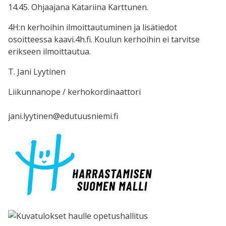
14.45. Ohjaajana Katariina Karttunen.
4H:n kerhoihin ilmoittautuminen ja lisätiedot
osoitteessa kaavi.4h.fi. Koulun kerhoihin ei tarvitse
erikseen ilmoittautua.
T. Jani Lyytinen
Liikunnanope / kerhokordinaattori
jani.lyytinen@edutuusniemi.fi