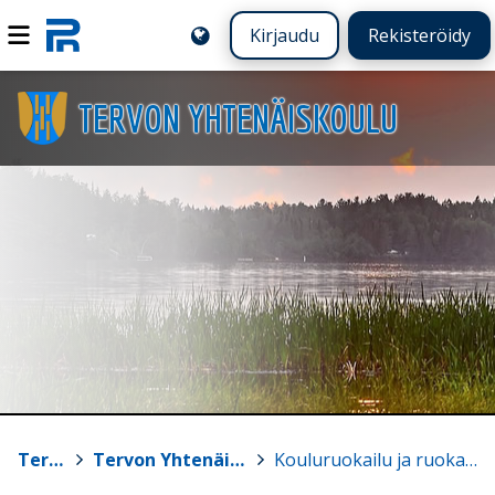
Kirjaudu
Rekisteröidy
TERVON YHTENÄISKOULU
Tervo
>
Tervon Yhtenäiskoulu
>
Kouluruokailu ja ruokalistat