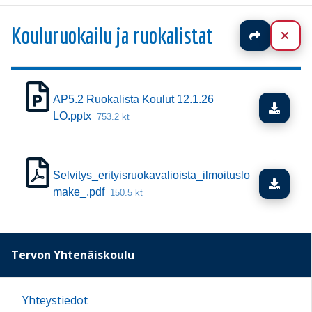
Kouluruokailu ja ruokalistat
Jaa
Sul
AP5.2 Ruokalista Koulut 12.1.26
Lata
LO.pptx
753.2 kt
Selvitys_erityisruokavalioista_ilmoituslo
Lata
make_.pdf
150.5 kt
Tervon Yhtenäiskoulu
Yhteystiedot