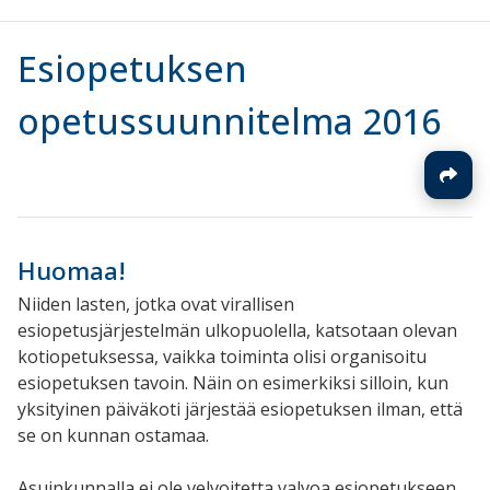
Esiopetuksen
opetussuunnitelma 2016
Huomaa!
Niiden lasten, jotka ovat virallisen
esiopetusjärjestelmän ulkopuolella, katsotaan olevan
kotiopetuksessa, vaikka toiminta olisi organisoitu
esiopetuksen tavoin. Näin on esimerkiksi silloin, kun
yksityinen päiväkoti järjestää esiopetuksen ilman, että
se on kunnan ostamaa.
Asuinkunnalla ei ole velvoitetta valvoa esiopetukseen