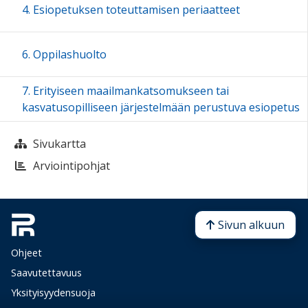
4. Esiopetuksen toteuttamisen periaatteet
6. Oppilashuolto
7. Erityiseen maailmankatsomukseen tai
kasvatusopilliseen järjestelmään perustuva esiopetus
Sivukartta
Arviointipohjat
Sivun alkuun
Ohjeet
Saavutettavuus
Yksityisyydensuoja