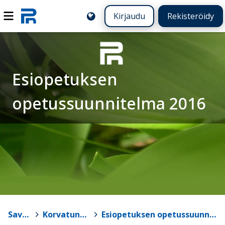
Kirjaudu
Rekisteröidy
Esiopetuksen
opetussuunnitelma 2016
Savukoski
>
Korvatunturin koulu
>
Esiopetuksen opetussuunnitelma 2016