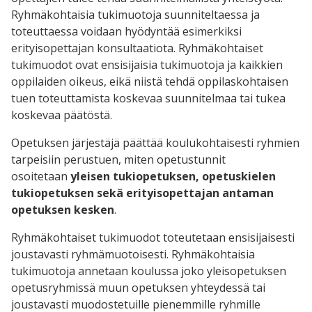
Ryhmäkohtaisia tukimuotoja suunniteltaessa ja
toteuttaessa voidaan hyödyntää esimerkiksi
erityisopettajan konsultaatiota. Ryhmäkohtaiset
tukimuodot ovat ensisijaisia tukimuotoja ja kaikkien
oppilaiden oikeus, eikä niistä tehdä oppilaskohtaisen
tuen toteuttamista koskevaa suunnitelmaa tai tukea
koskevaa päätöstä.
Opetuksen järjestäjä päättää koulukohtaisesti ryhmien
tarpeisiin perustuen, miten opetustunnit
osoitetaan
yleisen tukiopetuksen, opetuskielen
tukiopetuksen sekä erityisopettajan antaman
opetuksen kesken
.
Ryhmäkohtaiset tukimuodot toteutetaan ensisijaisesti
joustavasti ryhmämuotoisesti. Ryhmäkohtaisia
tukimuotoja annetaan koulussa joko yleisopetuksen
opetusryhmissä muun opetuksen yhteydessä tai
joustavasti muodostetuille pienemmille ryhmille