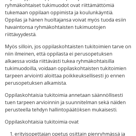
ryhmäkohtaiset tukimuodot ovat riittämättömiä
tukemaan oppilaan oppimista ja koulunkäyntiä.
Oppilas ja hänen huoltajansa voivat myös tuoda esiin
havaintonsa ryhmäkohtaisten tukimuotojen
riittävyydestä.
Myös silloin, jos oppilaskohtaisten tukitoimien tarve on
niin ilmeinen, että oppilasta ei perusopetuksen
alkaessa voida riittävästi tukea ryhmäkohtaisilla
tukimuodoilla, voidaan oppilaskohtaisten tukitoimien
tarpeen arviointi aloittaa poikkeuksellisesti jo ennen
perusopetuksen alkamista.
Oppilaskohtaisia tukitoimia annetaan säännöllisesti
tuen tarpeen arvioinnin ja suunnitelman sekä näiden
perusteella tehdyn hallintopäätöksen mukaisesti.
Oppilaskohtaisia tukitoimia ovat
erityisopettajan opetus osittain pienryhmässä ja