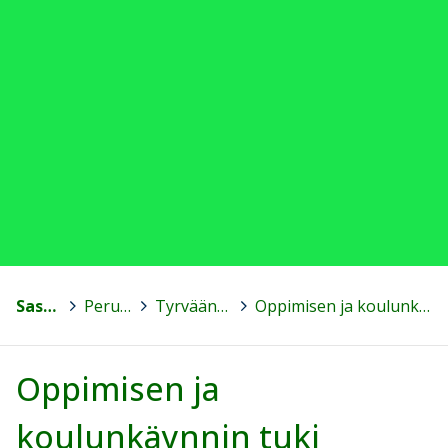
Sastamala
>
Peruskoulut
>
Tyrväänkylän koulu
>
Oppimisen ja koulunkäynnin tuki
Oppimisen ja
koulunkäynnin tuki