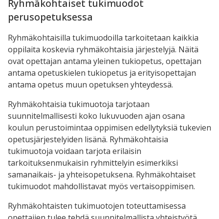
Ryhmäkohtaiset tukimuodot
perusopetuksessa
Ryhmäkohtaisilla tukimuodoilla tarkoitetaan kaikkia
oppilaita koskevia ryhmäkohtaisia järjestelyjä. Näitä
ovat opettajan antama yleinen tukiopetus, opettajan
antama opetuskielen tukiopetus ja erityisopettajan
antama opetus muun opetuksen yhteydessä.
Ryhmäkohtaisia tukimuotoja tarjotaan
suunnitelmallisesti koko lukuvuoden ajan osana
koulun perustoimintaa oppimisen edellytyksiä tukevien
opetusjärjestelyiden lisänä. Ryhmäkohtaisia
tukimuotoja voidaan tarjota erilaisin
tarkoituksenmukaisin ryhmittelyin esimerkiksi
samanaikais- ja yhteisopetuksena. Ryhmäkohtaiset
tukimuodot mahdollistavat myös vertaisoppimisen.
Ryhmäkohtaisten tukimuotojen toteuttamisessa
opettajien tulee tehdä suunnitelmallista yhteistyötä.