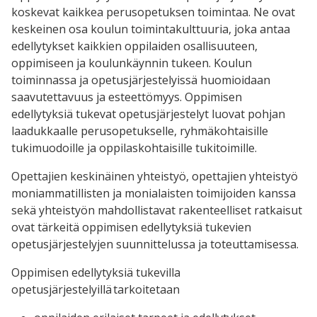
koskevat kaikkea perusopetuksen toimintaa. Ne ovat
keskeinen osa koulun toimintakulttuuria, joka antaa
edellytykset kaikkien oppilaiden osallisuuteen,
oppimiseen ja koulunkäynnin tukeen. Koulun
toiminnassa ja opetusjärjestelyissä huomioidaan
saavutettavuus ja esteettömyys. Oppimisen
edellytyksiä tukevat opetusjärjestelyt luovat pohjan
laadukkaalle perusopetukselle, ryhmäkohtaisille
tukimuodoille ja oppilaskohtaisille tukitoimille.
Opettajien keskinäinen yhteistyö, opettajien yhteistyö
moniammatillisten ja monialaisten toimijoiden kanssa
sekä yhteistyön mahdollistavat rakenteelliset ratkaisut
ovat tärkeitä oppimisen edellytyksiä tukevien
opetusjärjestelyjen suunnittelussa ja toteuttamisessa.
Oppimisen edellytyksiä tukevilla
opetusjärjestelyillä tarkoitetaan