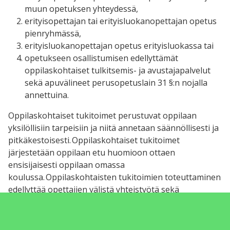
muun opetuksen yhteydessä,
erityisopettajan tai erityisluokanopettajan opetus
pienryhmässä,
erityisluokanopettajan opetus erityisluokassa tai
opetukseen osallistumisen edellyttämät
oppilaskohtaiset tulkitsemis- ja avustajapalvelut
sekä apuvälineet perusopetuslain 31 §:n nojalla
annettuina.
Oppilaskohtaiset tukitoimet perustuvat oppilaan
yksilöllisiin tarpeisiin ja niitä annetaan säännöllisesti ja
pitkäkestoisesti. Oppilaskohtaiset tukitoimet
järjestetään oppilaan etu huomioon ottaen
ensisijaisesti oppilaan omassa
koulussa. Oppilaskohtaisten tukitoimien toteuttaminen
edellyttää opettajien välistä yhteistyötä sekä
tarvittaessa konsultaatiota esimerkiksi erityisopettajan
ja muun henkilöstön kanssa.