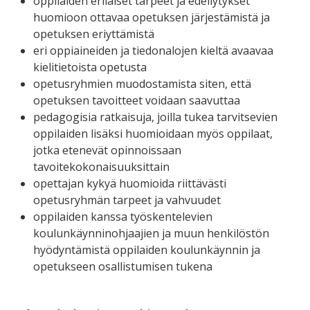
oppilaiden erilaiset tarpeet ja edellytykset
huomioon ottavaa opetuksen järjestämistä ja
opetuksen eriyttämistä
eri oppiaineiden ja tiedonalojen kieltä avaavaa
kielitietoista opetusta
opetusryhmien muodostamista siten, että
opetuksen tavoitteet voidaan saavuttaa
pedagogisia ratkaisuja, joilla tukea tarvitsevien
oppilaiden lisäksi huomioidaan myös oppilaat,
jotka etenevät opinnoissaan
tavoitekokonaisuuksittain
opettajan kykyä huomioida riittävästi
opetusryhmän tarpeet ja vahvuudet
oppilaiden kanssa työskentelevien
koulunkäynninohjaajien ja muun henkilöstön
hyödyntämistä oppilaiden koulunkäynnin ja
opetukseen osallistumisen tukena