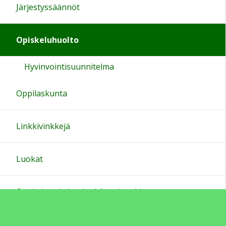
Järjestyssäännöt
Opiskeluhuolto
Hyvinvointisuunnitelma
Oppilaskunta
Linkkivinkkejä
Luokat
Oppimisen ja koulunkäynnin tuki
Sivukartta