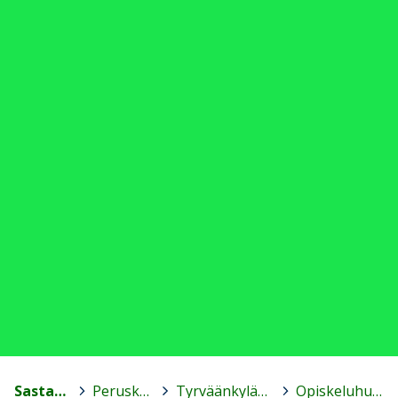
Sastamala
>
Peruskoulut
>
Tyrväänkylän koulu
>
Opiskeluhuolto