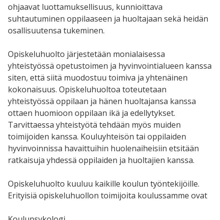
ohjaavat luottamuksellisuus, kunnioittava
suhtautuminen oppilaaseen ja huoltajaan sekä heidän
osallisuutensa tukeminen.
Opiskeluhuolto järjestetään monialaisessa
yhteistyössä opetustoimen ja hyvinvointialueen kanssa
siten, että siitä muodostuu toimiva ja yhtenäinen
kokonaisuus. Opiskeluhuoltoa toteutetaan
yhteistyössä oppilaan ja hänen huoltajansa kanssa
ottaen huomioon oppilaan ikä ja edellytykset.
Tarvittaessa yhteistyötä tehdään myös muiden
toimijoiden kanssa. Kouluyhteisön tai oppilaiden
hyvinvoinnissa havaittuihin huolenaiheisiin etsitään
ratkaisuja yhdessä oppilaiden ja huoltajien kanssa.
Opiskeluhuolto kuuluu kaikille koulun työntekijöille.
Erityisiä opiskeluhuollon toimijoita koulussamme ovat
Koulupsykologi