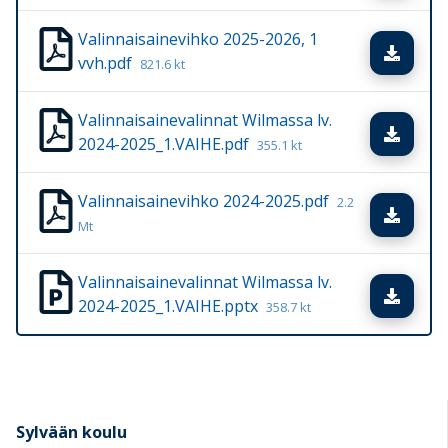
Valinnaisainevihko 2025-2026, 1
Lata
vvh.pdf
821.6 kt
Valinnaisainevalinnat Wilmassa lv.
Lata
2024-2025_1.VAIHE.pdf
355.1 kt
Valinnaisainevihko 2024-2025.pdf
2.2
Lata
Mt
Valinnaisainevalinnat Wilmassa lv.
Lata
2024-2025_1.VAIHE.pptx
358.7 kt
Sylvään koulu