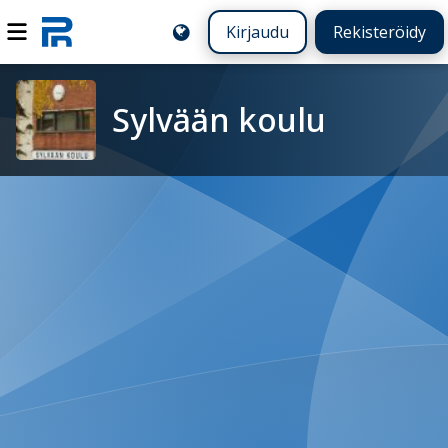
Kirjaudu
Rekisteröidy
Sylvään koulu