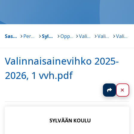
Sastamala
>
Peruskoulut
>
Sylvään koulu
>
Oppiaineet
>
Valinnaisaineet
>
Valinnaisaineet
>
Valinnaisainevihko 2025-2026, 1 vvh.pdf
Valinnaisainevihko 2025-
2026, 1 vvh.pdf
Jaa
Sul