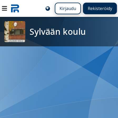
Kirjaudu
Rekisteröidy
Sylvään koulu