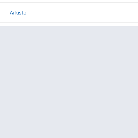
Arkisto
Ohjeita
Opettajalle
Sivun alkuun
Ohjeet
Saavutettavuus
Yksityisyydensuoja