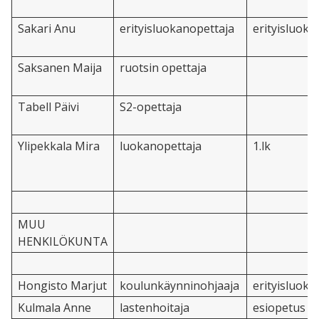
Sakari Anu
erityisluokanopettaja
erityisluokk
Saksanen Maija
ruotsin opettaja
Tabell Päivi
S2-opettaja
Ylipekkala Mira
luokanopettaja
1.lk
MUU
HENKILÖKUNTA
Hongisto Marjut
koulunkäynninohjaaja
erityisluokk
Kulmala Anne
lastenhoitaja
esiopetus