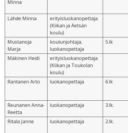
Minna
Lähde Minna
erityisluokanopettaja
(Kiikan ja Äetsän
koulu)
Mustanoja
koulunjohtaja,
5.lk
Marja
luokanopettaja
Mäkinen Heidi
erityisluokanopettaja
(Kiikan ja Toukolan
koulu)
Rantanen Arto
luokanopettaja
6.lk
Reunanen Anna-
luokanopettaja
3.lk.
Reetta
Ritala Janne
luokanopettaja
2.lk.