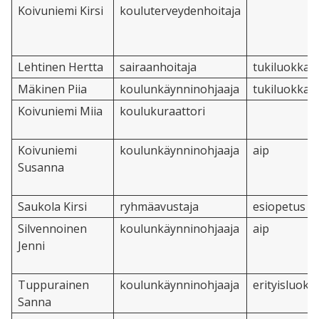
Koivuniemi Kirsi
kouluterveydenhoitaja
Lehtinen Hertta
sairaanhoitaja
tukiluokka
Mäkinen Piia
koulunkäynninohjaaja
tukiluokka
Koivuniemi Miia
koulukuraattori
Koivuniemi
koulunkäynninohjaaja
aip
Susanna
Saukola Kirsi
ryhmäavustaja
esiopetus
Silvennoinen
koulunkäynninohjaaja
aip
Jenni
Tuppurainen
koulunkäynninohjaaja
erityisluokk
Sanna