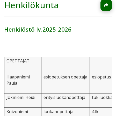
Henkilökunta
Henkilöstö lv.2025-2026
OPETTAJAT
Haapaniemi
esiopetuksen opettaja
esiopetus
Paula
Jokiniemi Heidi
erityisluokanopettaja
tukiluokka
Koivuniemi
luokanopettaja
4.lk