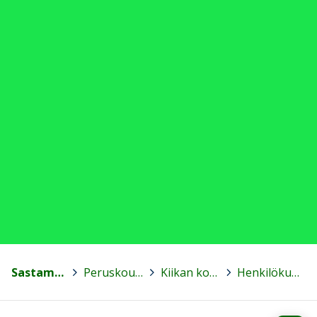
Sastamala
>
Peruskoulut
>
Kiikan koulu
>
Henkilökunta