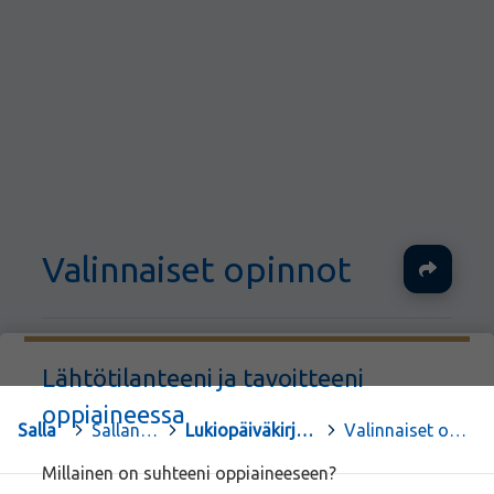
Valinnaiset opinnot
Ja
Lähtötilanteeni ja tavoitteeni
oppiaineessa
Salla
>
Sallan lukio
>
Lukiopäiväkirja (kopio)
>
Valinnaiset opinnot
Millainen on suhteeni oppiaineeseen?