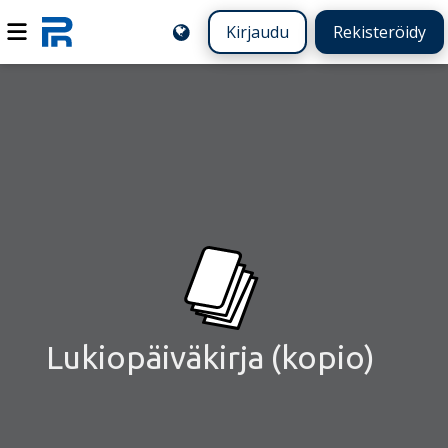
Kirjaudu
Rekisteröidy
Lukiopäiväkirja (kopio)