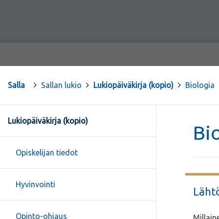
Salla
>
Sallan lukio
>
Lukiopäiväkirja (kopio)
>
Biologia
Lukiopäiväkirja (kopio)
Bi
Opiskelijan tiedot
Hyvinvointi
Lähtö
Opinto-ohjaus
Millain