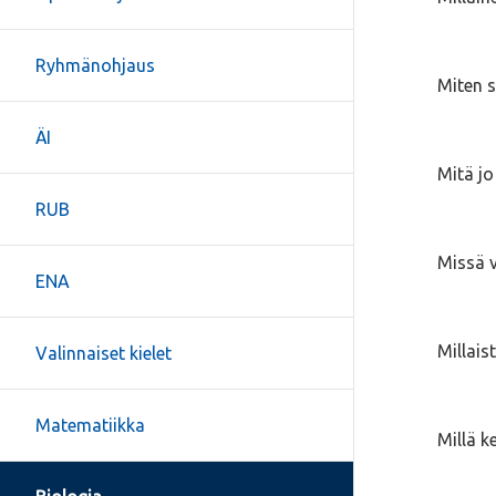
Ryhmänohjaus
Miten s
ÄI
Mitä j
RUB
Missä v
ENA
Millais
Valinnaiset kielet
Matematiikka
Millä k