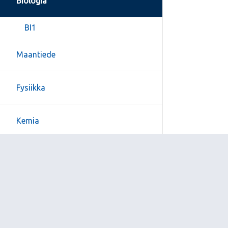
Biologia
BI1
Maantiede
Fysiikka
Kemia
Filosofia
Psykologia
Uskonto tai elämänkatsomustieto