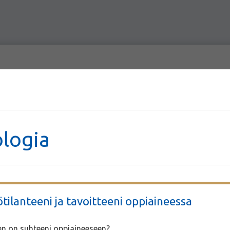
ologia
tilanteeni ja tavoitteeni oppiaineessa
en on suhteeni oppiaineeseen?