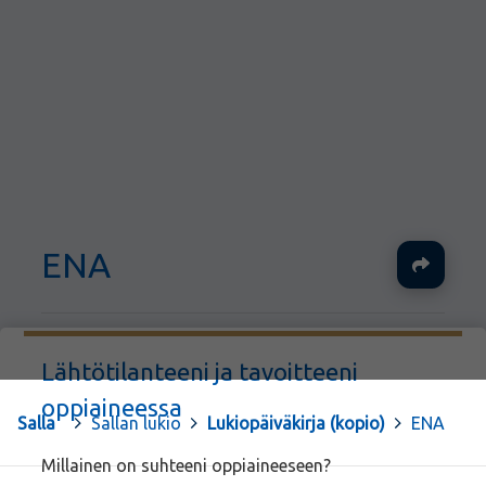
ENA
Ja
Lähtötilanteeni ja tavoitteeni
oppiaineessa
Salla
>
Sallan lukio
>
Lukiopäiväkirja (kopio)
>
ENA
Millainen on suhteeni oppiaineeseen?