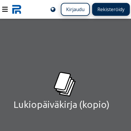
Kirjaudu
Rekisteröidy
Lukiopäiväkirja (kopio)