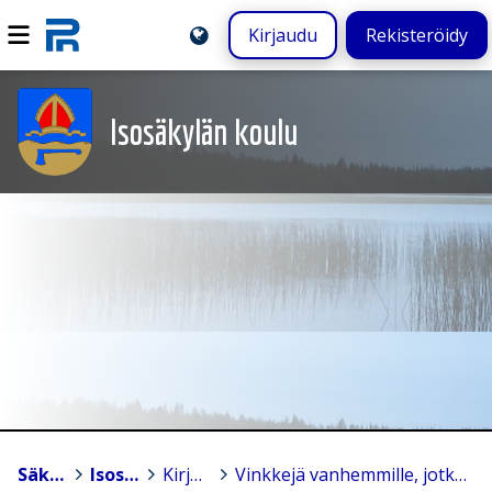
Kirjaudu
Rekisteröidy
Isosäkylän koulu
Säkylä
>
Isosäkylän koulu
>
Kirjallisuusdiplomi
>
Vinkkejä vanhemmille, jotka haluavat innostaa lapsia lukemaan