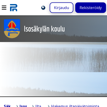
Kirjaudu
Rekisteröidy
Isosäkylän koulu
Säkylä
>
Isosäkylän koulu
>
Iltapäivätoiminta
>
Hakemus iltapäivätoimintaan tehdään oppilaan Wilmassa