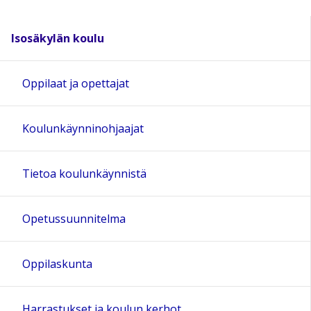
Isosäkylän koulu
Oppilaat ja opettajat
Koulunkäynninohjaajat
Tietoa koulunkäynnistä
Opetussuunnitelma
Oppilaskunta
Harrastukset ja koulun kerhot