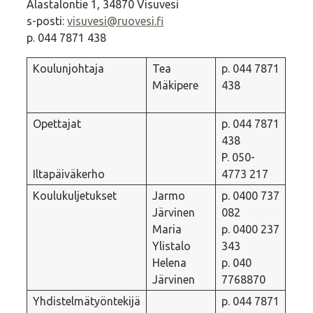
Alastalontie 1, 34870 Visuvesi
s-posti:
visuvesi@ruovesi.fi
p. 044 7871 438
Koulunjohtaja
Tea
p. 044 7871
Mäkipere
438
Opettajat
p. 044 7871
438
P.
050-
Iltapäiväkerho
4773 217
Koulukuljetukset
Jarmo
p. 0400 737
Järvinen
082
Maria
p. 0400 237
Ylistalo
343
Helena
p. 040
Järvinen
7768870
Yhdistelmätyöntekijä
p. 044 7871