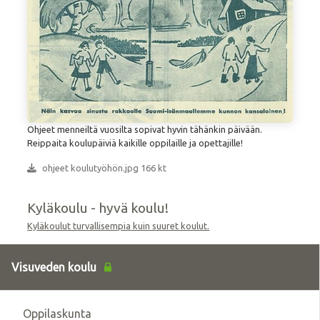
Ohjeet menneiltä vuosilta sopivat hyvin tähänkin päivään.
Reippaita koulupäiviä kaikille oppilaille ja opettajille!
ohjeet koulutyöhön.jpg 166 kt
Kyläkoulu - hyvä koulu!
Kyläkoulut turvallisempia kuin suuret koulut.
Visuveden koulu
Oppilaskunta