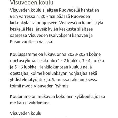
Visuveden koulu
Visuveden koulu sijaitsee Ruovedellä kantatien
66:n varressa n. 20 km:n päässä Ruoveden
kirkonkylästä pohjoiseen. Visuvesi on kaunis kylä
keskellä Näsijärveä; kylän keskusta sijaitsee
saaressa Visuveden (Kaivoksen) kanavan ja
Pusunvuolteen välissä.
Koulussamme on lukuvuonna 2023-2024 kolme
opetusryhmää: esikoulu+1 - 2 luokka, 3 - 4 luokka
ja 5 - 6 luokka. Henkilökuntaan kuuluu neljä
opettajaa, kolme koulunkäynninohjaajaa sekä
yhdistelmätyöntekijä. Samassa rakennuksessa
toimii myös Visuveden Ryhmis.
Koulumme on mukavan kokoinen kyläkoulu, jossa
me kaikki viihdymme.
Visuveden koulu