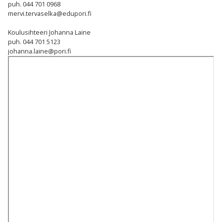
puh. 044 701 0968
mervi.tervaselka@edupori.fi
Koulusihteeri Johanna Laine
puh. 044 701 5123
johanna.laine@pori.fi