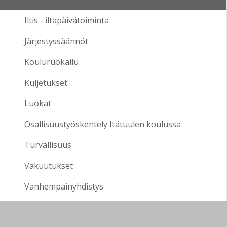
Iltis - iltapäivätoiminta
Järjestyssäännöt
Kouluruokailu
Kuljetukset
Luokat
Osallisuustyöskentely Itätuulen koulussa
Turvallisuus
Vakuutukset
Vanhempainyhdistys
Verso - vertaissovittelu