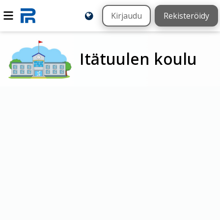
Kirjaudu
Rekisteröidy
Itätuulen koulu