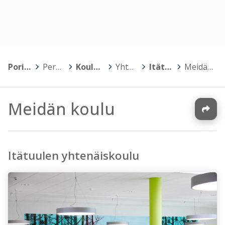
Porin kaupunki
>
Perusopetus
>
Koulujen kotisivut
>
Yhtenäiskoulut
>
Itätuulen koulu
>
Meidän koulu
Meidän koulu
Itätuulen yhtenäiskoulu