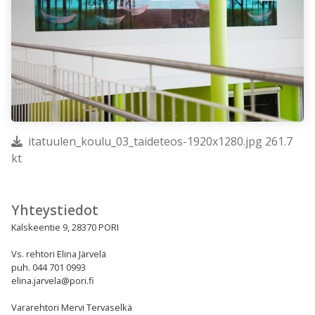
itatuulen_koulu_03_taideteos-1920x1280.jpg 261.7
kt
Yhteystiedot
Kalskeentie 9, 28370 PORI
Vs. rehtori Elina Järvelä
puh. 044 701 0993
elina.jarvela@pori.fi
Vararehtori Mervi Tervaselkä