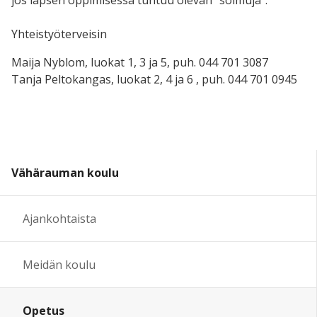
jos lapsen oppimisessa tuntuu olevan "solmuja".
Yhteistyöterveisin
Maija Nyblom, luokat 1, 3 ja 5, puh. 044 701 3087
Tanja Peltokangas, luokat 2, 4 ja 6 , puh. 044 701 0945
Vähärauman koulu
Ajankohtaista
Meidän koulu
Opetus