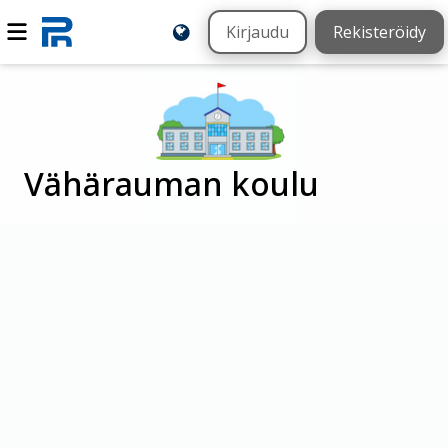
Kirjaudu
Rekisteröidy
Vähärauman koulu