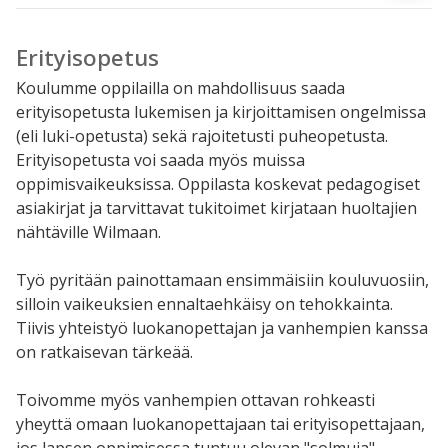
Erityisopetus
Koulumme oppilailla on mahdollisuus saada
erityisopetusta lukemisen ja kirjoittamisen ongelmissa
(eli luki-opetusta) sekä rajoitetusti puheopetusta.
Erityisopetusta voi saada myös muissa
oppimisvaikeuksissa. Oppilasta koskevat pedagogiset
asiakirjat ja tarvittavat tukitoimet kirjataan huoltajien
nähtäville Wilmaan.
Työ pyritään painottamaan ensimmäisiin kouluvuosiin,
silloin vaikeuksien ennaltaehkäisy on tehokkainta.
Tiivis yhteistyö luokanopettajan ja vanhempien kanssa
on ratkaisevan tärkeää.
Toivomme myös vanhempien ottavan rohkeasti
yheyttä omaan luokanopettajaan tai erityisopettajaan,