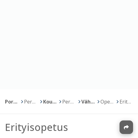
Porin kaupunki
>
Perusopetus
>
Koulujen kotisivut
>
Peruskoulut, luokat 1-6
>
Vähärauman koulu
>
Opetus
>
Erityisopetus
Erityisopetus