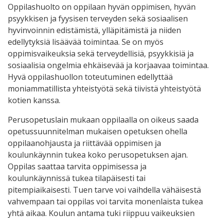
Oppilashuolto on oppilaan hyvän oppimisen, hyvän
psyykkisen ja fyysisen terveyden sekä sosiaalisen
hyvinvoinnin edistämistä, ylläpitämistä ja niiden
edellytyksiä lisäävää toimintaa. Se on myös
oppimisvaikeuksia sekä terveydellisiä, psyykkisiä ja
sosiaalisia ongelmia ehkäisevää ja korjaavaa toimintaa.
Hyvä oppilashuollon toteutuminen edellyttää
moniammatillista yhteistyötä sekä tiivistä yhteistyötä
kotien kanssa.
Perusopetuslain mukaan oppilaalla on oikeus saada
opetussuunnitelman mukaisen opetuksen ohella
oppilaanohjausta ja riittävää oppimisen ja
koulunkäynnin tukea koko perusopetuksen ajan.
Oppilas saattaa tarvita oppimisessa ja
koulunkäynnissä tukea tilapäisesti tai
pitempiaikaisesti. Tuen tarve voi vaihdella vähäisestä
vahvempaan tai oppilas voi tarvita monenlaista tukea
yhtä aikaa. Koulun antama tuki riippuu vaikeuksien