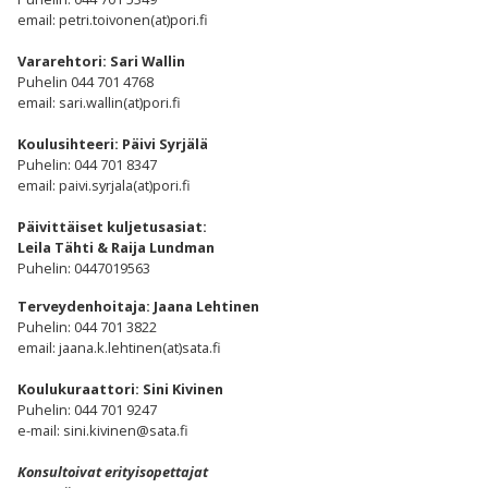
email: petri.toivonen(at)pori.fi
Vararehtori: Sari Wallin
Puhelin 044 701 4768
email: sari.wallin(at)pori.fi
Koulusihteeri: Päivi Syrjälä
Puhelin: 044 701 8347
email: paivi.syrjala(at)pori.fi
Päivittäiset kuljetusasiat:
Leila Tähti & Raija Lundman
Puhelin: 0447019563
Terveydenhoitaja: Jaana Lehtinen
Puhelin: 044 701 3822
email: jaana.k.lehtinen(at)sata.fi
Koulukuraattori: Sini Kivinen
Puhelin: 044 701 9247
e-mail: sini.kivinen@sata.fi
Konsultoivat erityisopettajat