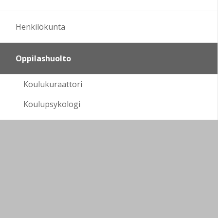
Henkilökunta
Oppilashuolto
Koulukuraattori
Koulupsykologi
Oppilaanohjaus
Terveydenhoitaja
Hammashoito
Kouluvalmentaja
Kerhot