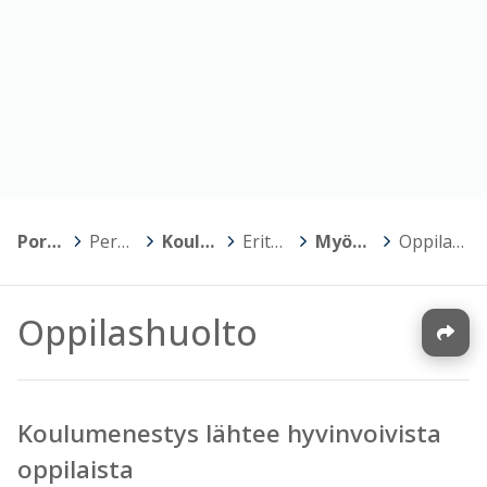
Porin kaupunki
>
Perusopetus
>
Koulujen kotisivut
>
Erityiskoulut
>
Myötätuulen koulu
>
Oppilashuolto
Oppilashuolto
Koulumenestys lähtee hyvinvoivista
oppilaista