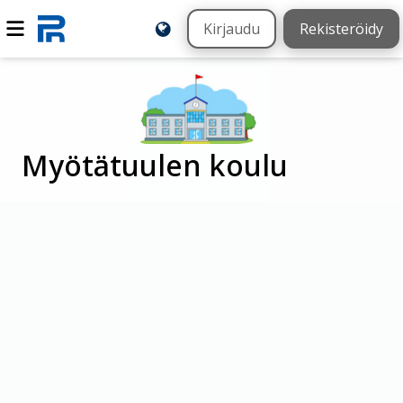
Kirjaudu
Rekisteröidy
Myötätuulen koulu