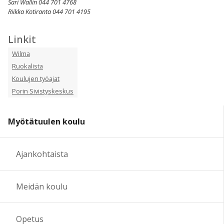
Sari Wallin 044 701 4768
Riikka Kotiranta 044 701 4195
Linkit
Wilma
Ruokalista
Koulujen työajat
Porin Sivistyskeskus
Myötätuulen koulu
Ajankohtaista
Meidän koulu
Opetus