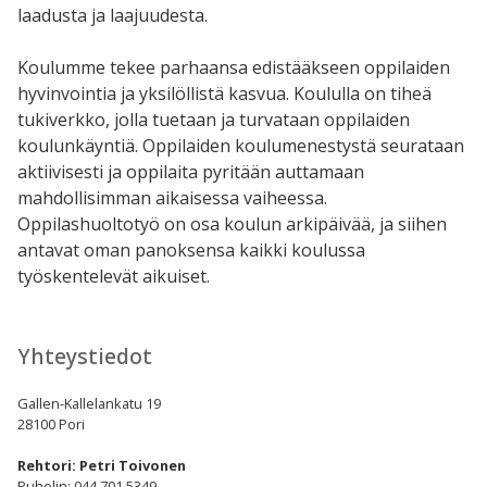
laadusta ja laajuudesta.
Koulumme tekee parhaansa edistääkseen oppilaiden
hyvinvointia ja yksilöllistä kasvua. Koululla on tiheä
tukiverkko, jolla tuetaan ja turvataan oppilaiden
koulunkäyntiä. Oppilaiden koulumenestystä seurataan
aktiivisesti ja oppilaita pyritään auttamaan
mahdollisimman aikaisessa vaiheessa.
O
ppilashuoltotyö on osa koulun arkipäivää, ja siihen
antavat oman panoksensa kaikki koulussa
työskentelevät aikuiset.
Yhteystiedot
Gallen-Kallelankatu 19
28100 Pori
Rehtori:
Petri Toivonen
Puhelin: 044 701 5349