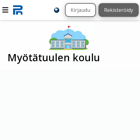
Kirjaudu
Rekisteröidy
Myötätuulen koulu