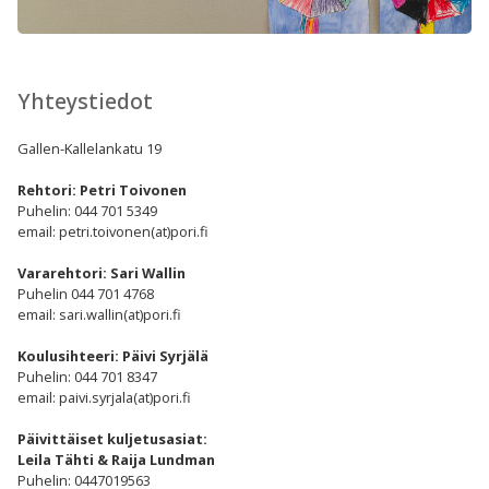
Yhteystiedot
Gallen-Kallelankatu 19
Rehtori:
Petri Toivonen
Puhelin: 044 701 5349
email: petri.toivonen(at)pori.fi
Vararehtori: Sari Wallin
Puhelin 044 701 4768
email: sari.wallin(at)pori.fi
Koulusihteeri: Päivi Syrjälä
Puhelin: 044 701 8347
email: paivi.syrjala(at)pori.fi
Päivittäiset kuljetusasiat:
Leila Tähti & Raija Lundman
Puhelin: 0447019563