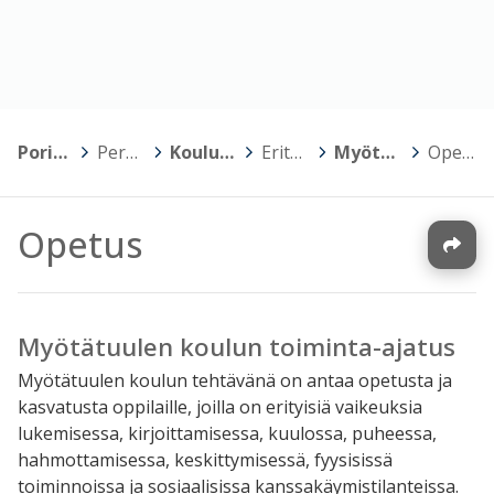
Porin kaupunki
>
Perusopetus
>
Koulujen kotisivut
>
Erityiskoulut
>
Myötätuulen koulu
>
Opetus
Opetus
Myötätuulen koulun toiminta-ajatus
Myötätuulen koulun tehtävänä on antaa opetusta ja
kasvatusta oppilaille, joilla on erityisiä vaikeuksia
lukemisessa, kirjoittamisessa, kuulossa, puheessa,
hahmottamisessa, keskittymisessä, fyysisissä
toiminnoissa ja sosiaalisissa kanssakäymistilanteissa.