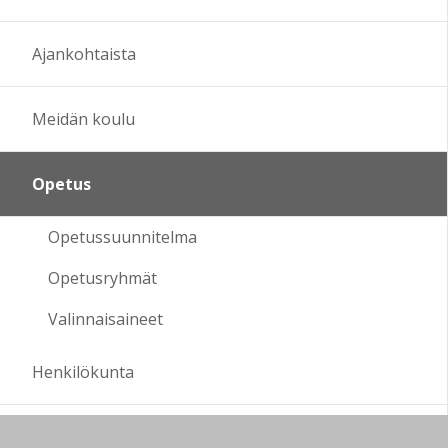
Ajankohtaista
Meidän koulu
Opetus
Opetussuunnitelma
Opetusryhmät
Valinnaisaineet
Henkilökunta
Oppilashuolto