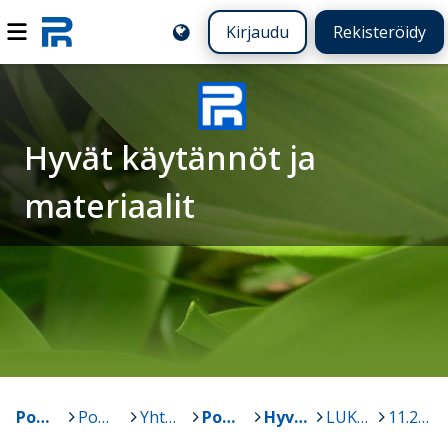
Kirjaudu
Rekisteröidy
Hyvät käytännöt ja
materiaalit
Pomarkun koulujen ja varhaiskasvatuksen kotisivu
>
Pomarkun yhteiskoulun opetussuunnitelma
>
Yhteiskoulun opetussuunnitelma 2017
>
Pomarkun perusopetuksen opetussuunnitelma vuosiluokille 7-9 1.8.2017
>
Hyvät käytännöt ja materiaalit
>
LUKU 11 ERITYISEEN MAAILMANKATSOMUKSEEN TAI KASVATUSOPILLISEEN JÄRJESTELMÄÄN PERUSTUVA PERUSOPETUS
>
11.2 Paikallisesti päätettävät asiat