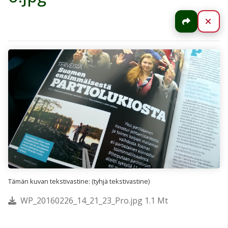
Jaa
Sul
Tämän kuvan tekstivastine: (tyhjä tekstivastine)
WP_20160226_14_21_23_Pro.jpg 1.1 Mt