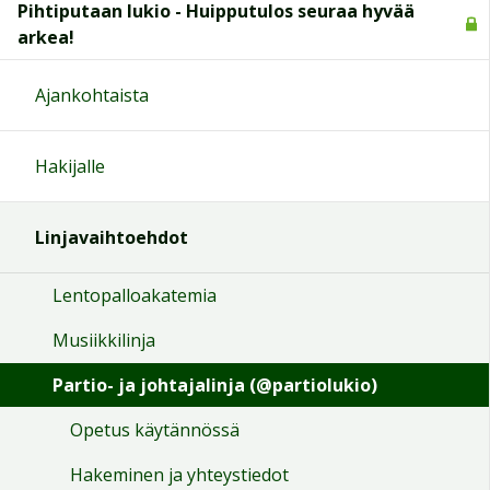
Pihtiputaan lukio - Huipputulos seuraa hyvää
arkea!
Ajankohtaista
Hakijalle
Linjavaihtoehdot
Lentopalloakatemia
Musiikkilinja
Partio- ja johtajalinja (@partiolukio)
Opetus käytännössä
Hakeminen ja yhteystiedot