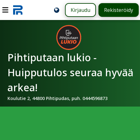
Kirjaudu
Rekisteröidy
Pihtiputaan lukio -
Huipputulos seuraa hyvää
arkea!
Koulutie 2, 44800 Pihtipudas, puh. 0444596873