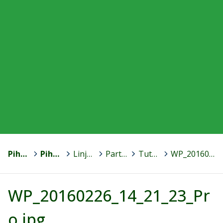
Pihtipudas
>
Pihtiputaan lukio - Huipputulos seuraa hyvää arkea!
>
Linjavaihtoehdot
>
Partio- ja johtajalinja (@partiolukio)
>
Tutustu linjaan kuvien kautta
>
WP_20160226_14_21_23_Pro.jpg
WP_20160226_14_21_23_Pr
o.jpg