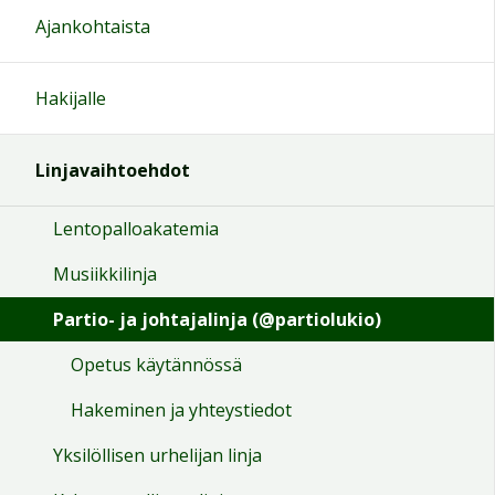
Ajankohtaista
Hakijalle
Linjavaihtoehdot
Lentopalloakatemia
Musiikkilinja
Partio- ja johtajalinja (@partiolukio)
Opetus käytännössä
Hakeminen ja yhteystiedot
Yksilöllisen urhelijan linja