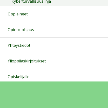
Kyberturvallisuuslinja
Oppiaineet
Opinto-ohjaus
Yhteystiedot
Ylioppilaskirjoitukset
Opiskelijalle
Kotiväelle
Kuvia ja videoita juhlista ja tapahtumista (uusimpia