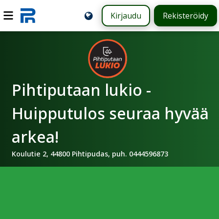
Kirjaudu
Rekisteröidy
Pihtiputaan lukio -
Huipputulos seuraa hyvää
arkea!
Koulutie 2, 44800 Pihtipudas, puh. 0444596873