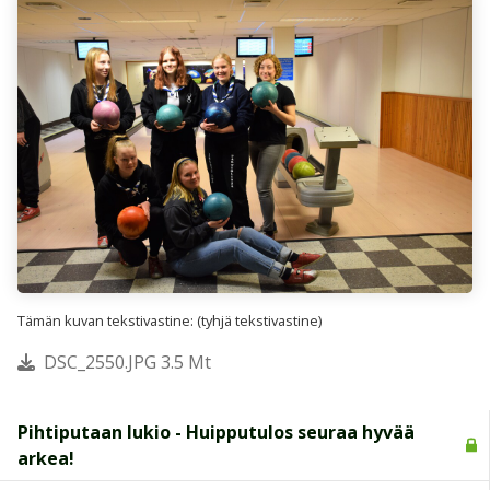
Tämän kuvan tekstivastine: (tyhjä tekstivastine)
DSC_2550.JPG 3.5 Mt
Pihtiputaan lukio - Huipputulos seuraa hyvää
arkea!