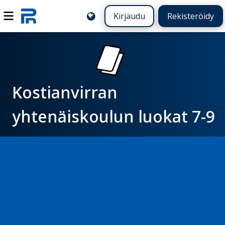
Kirjaudu
Rekisteröidy
Kostianvirran
yhtenäiskoulun luokat 7-9