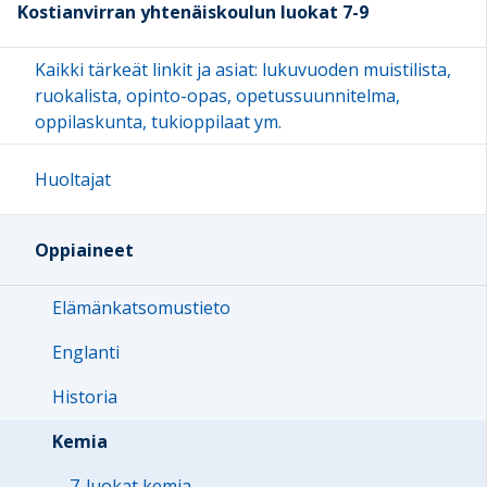
Kostianvirran yhtenäiskoulun luokat 7-9
Kaikki tärkeät linkit ja asiat: lukuvuoden muistilista,
ruokalista, opinto-opas, opetussuunnitelma,
oppilaskunta, tukioppilaat ym.
Huoltajat
Oppiaineet
Elämänkatsomustieto
Englanti
Historia
Kemia
7-luokat kemia