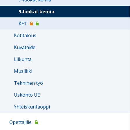
9-luokat kemia
KE1
Kotitalous
Kuvataide
Liikunta
Musiikki
Tekninen työ
Uskonto UE
Yhteiskuntaoppi
Opettajille