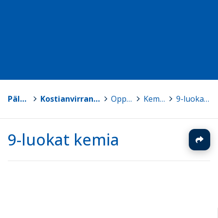
Pälkäne
>
Kostianvirran yhtenäiskoulun luokat 7-9
>
Oppiaineet
>
Kemia
>
9-luokat kemia
9-luokat kemia