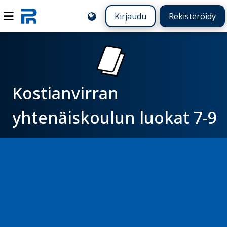
Kirjaudu
Rekisteröidy
Kostianvirran
yhtenäiskoulun luokat 7-9