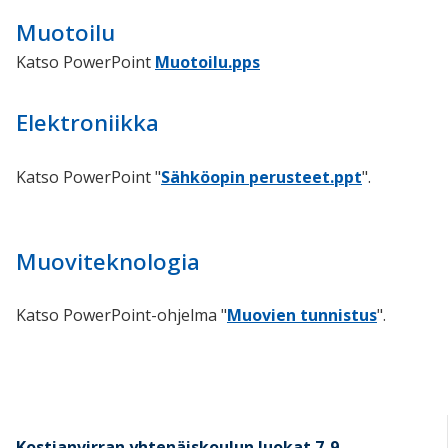
Muotoilu
Katso PowerPoint
Muotoilu.pps
Elektroniikka
Katso PowerPoint "
Sähköopin perusteet.ppt
".
Muoviteknologia
Katso PowerPoint-ohjelma "
Muovien tunnistus
".
Kostianvirran yhtenäiskoulun luokat 7-9