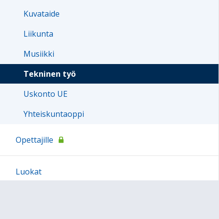
Kuvataide
Liikunta
Musiikki
Tekninen työ
Uskonto UE
Yhteiskuntaoppi
Opettajille
Luokat
Vierailut ja retket