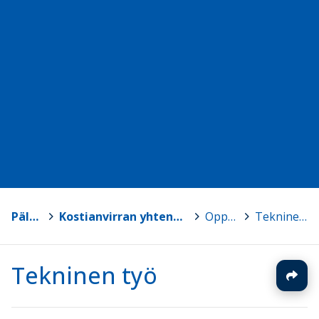
Pälkäne
>
Kostianvirran yhtenäiskoulun luokat 7-9
>
Oppiaineet
>
Tekninen työ
Tekninen työ