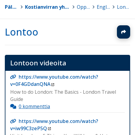
Pälkäne
>
Kostianvirran yhtenäiskoulun luokat 7-9
>
Oppiaineet
>
Englanti
>
Lontoo
Lontoo
Lontoon videoita
https://www.youtube.com/watch?
v=0F4GDdanQNA
How to do London: The Basics - London Travel
Guide
0 kommenttia
https://www.youtube.com/watch?
v=iw99C3zeP5Q