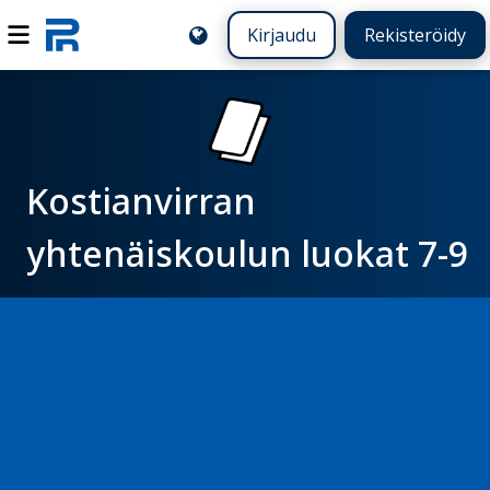
Kirjaudu
Rekisteröidy
Kostianvirran
yhtenäiskoulun luokat 7-9