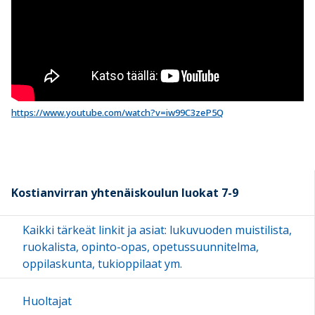
https://www.youtube.com/watch?v=iw99C3zeP5Q
Kostianvirran yhtenäiskoulun luokat 7-9
Kaikki tärkeät linkit ja asiat: lukuvuoden muistilista,
ruokalista, opinto-opas, opetussuunnitelma,
oppilaskunta, tukioppilaat ym.
Huoltajat