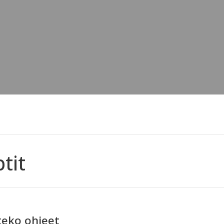
tit
teko ohjeet