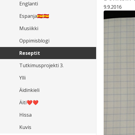
Englanti
9.9.2016
Espanja🇪🇸🇪🇸
Musiikki
Oppimisblogi
Reseptit
Tutkimusprojekti 3.
Ylli
Äidinkieli
Äiti❤️❤️
Hissa
Kuvis