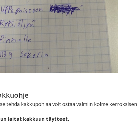
akkuohje
itse tehdä kakkupohjaa voit ostaa valmiin kolme kerroksise
un laitat kakkuun täytteet,