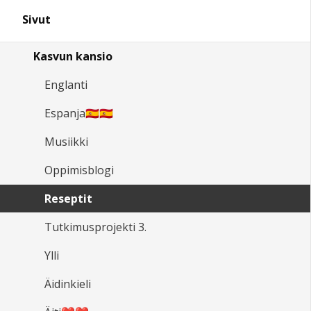
Sivut
Kasvun kansio
Englanti
Espanja🇪🇸🇪🇸
Musiikki
Oppimisblogi
Reseptit
Tutkimusprojekti 3.
Ylli
Äidinkieli