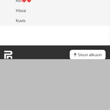
Äiti❤️❤️
Hissa
Kuvis
Sivun alkuun
Ohjeet
Saavutettavuus
Yksityisyydensuoja
Lähetä palautetta Peda.net-ylläpidolle
Ilmoita asiaton sisältö
Tämän sivun lisenssi
Peda.net-yleislisenssi