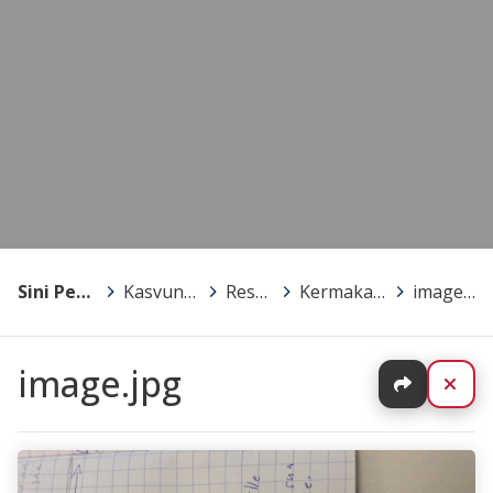
Sini Penttinen
>
Kasvun kansio
>
Reseptit
>
Kermakaramellit
>
image.jpg
image.jpg
Jaa
Sul