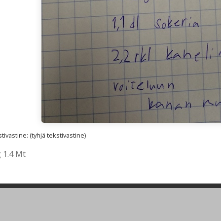
ivastine: (tyhjä tekstivastine)
 1.4 Mt
lläpidolle