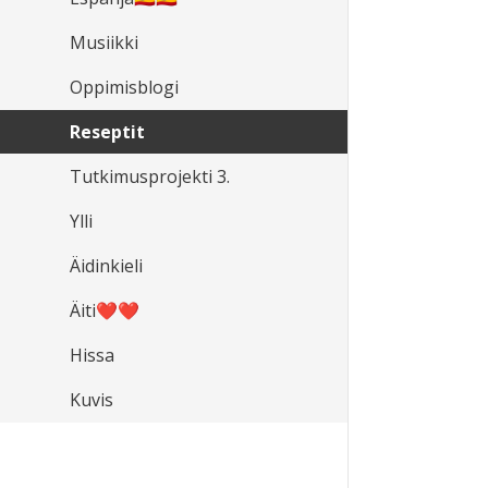
Musiikki
Oppimisblogi
Reseptit
Tutkimusprojekti 3.
Ylli
Äidinkieli
Äiti❤️❤️
Hissa
Kuvis