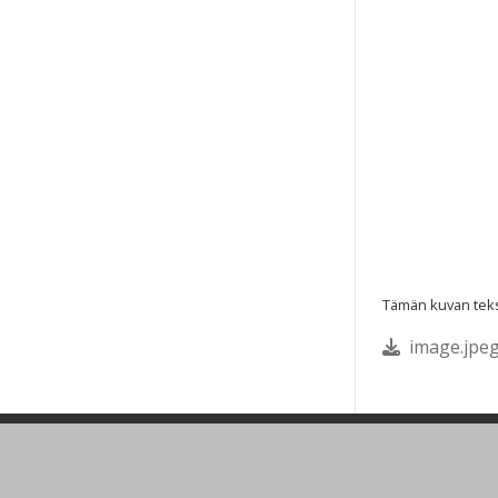
Tämän kuvan tekst
image.jpeg
Ohjeet
Lähetä palautetta Peda.net-y
Saavutettavuus
Ilmoita asiaton sisältö