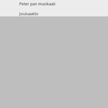
Peter pan musikaali
Jouluaatto
Äiti❤️❤️
Hissa
Kuvis
Sivun alkuun
Ohjeet
Saavutettavuus
Yksityisyydensuoja