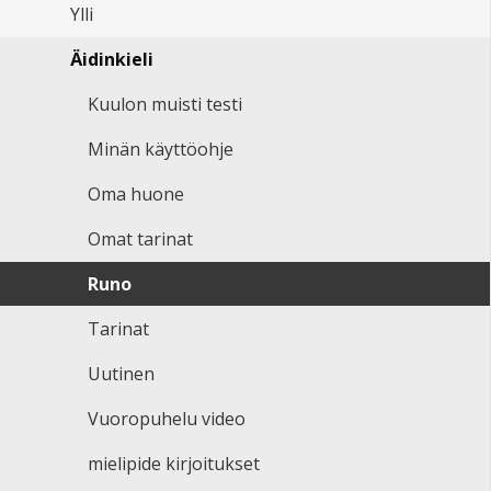
Ylli
Äidinkieli
Kuulon muisti testi
Minän käyttöohje
Oma huone
Omat tarinat
Runo
Tarinat
Uutinen
Vuoropuhelu video
mielipide kirjoitukset