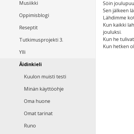
Musiikki
Söin joulupuu
Sen jälkeen l
Oppimisblogi
Lähdimme kotia
Kun kaikki la
Reseptit
jouluksi.
Kun he tulivat
Tutkimusprojekti 3.
Kun hetken o
Ylli
Äidinkieli
Kuulon muisti testi
Minän käyttöohje
Oma huone
Omat tarinat
Runo