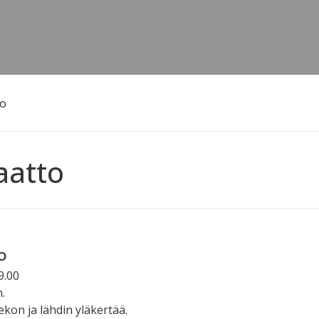
to
aatto
o
9.00
.
ekon ja lähdin yläkertää.