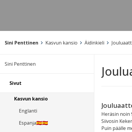
Sini Penttinen
>
Kasvun kansio
>
Äidinkieli
>
Jouluaat
Sini Penttinen
Joulu
Sivut
Kasvun kansio
Jouluaatt
Englanti
Heräsin noin 
Siivosin Keken
Espanja🇪🇸🇪🇸
Puin päälle m