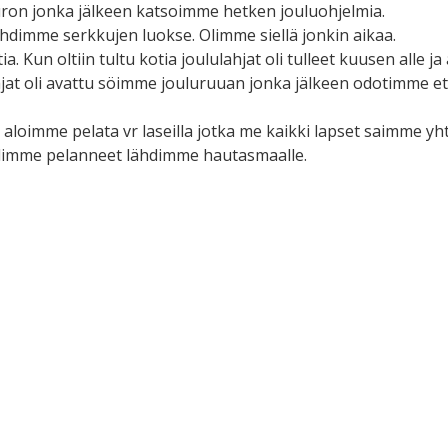
ron jonka jälkeen katsoimme hetken jouluohjelmia.
ähdimme serkkujen luokse. Olimme siellä jonkin aikaa.
. Kun oltiin tultu kotia joululahjat oli tulleet kuusen alle 
hjat oli avattu söimme jouluruuan jonka jälkeen odotimme ett
 aloimme pelata vr laseilla jotka me kaikki lapset saimme yht
limme pelanneet lähdimme hautasmaalle.