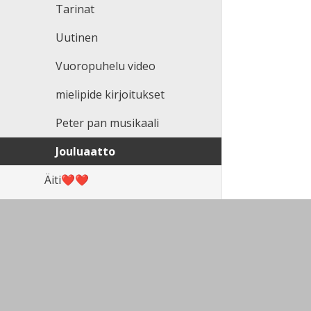
Tarinat
Uutinen
Vuoropuhelu video
mielipide kirjoitukset
Peter pan musikaali
Jouluaatto
Äiti❤️❤️
Hissa
Kuvis