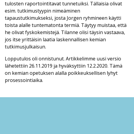
tulosten raportointitavat tunnetuiksi. Tällaisia olivat
esim. tutkimustyypin nimeäminen
tapaustutkimukseksi, josta Jorgen ryhmineen käytti
toista alalle tuntematonta termiä. Täytyy muistaa, että
he olivat fyskokemistejä. Tilanne olisi täysin vastaava,
jos itse yrittäisin laatia laskennallisen kemian
tutkimusjulkaisun.
Lopputulos oli onnistunut. Artikkelimme uusi versio
lähetettiin 26.11.2019 ja hyväksyttiin 12.2.2020. Tämä
on kemian opetuksen alalla poikkeuksellisen lyhyt
prosessointiaika.
Jatkosta
Jorge oli meihin ja osaamiseemme tyytyväinen. Meidän
kemian opetuksen tuntemus mahdollisti tutkimuksen
raportoinnin huippulehdessä. Vastavuoroisesti minä
koen Jorgen tiimin laskennallisen kemian osaamisen ja