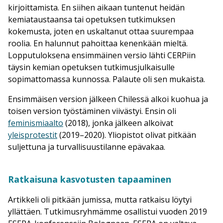
kirjoittamista. En siihen aikaan tuntenut heidän
kemiataustaansa tai opetuksen tutkimuksen
kokemusta, joten en uskaltanut ottaa suurempaa
roolia. En halunnut pahoittaa kenenkään mieltä.
Lopputuloksena ensimmäinen versio lähti CERPiin
täysin kemian opetuksen tutkimusjulkaisulle
sopimattomassa kunnossa. Palaute oli sen mukaista.
Ensimmäisen version jälkeen Chilessä alkoi kuohua ja
toisen version työstäminen viivästyi. Ensin oli
feminismiaalto
(2018), jonka jälkeen alkoivat
yleisprotestit
(2019–2020). Yliopistot olivat pitkään
suljettuna ja turvallisuustilanne epävakaa.
Ratkaisuna kasvotusten tapaaminen
Artikkeli oli pitkään jumissa, mutta ratkaisu löytyi
yllättäen. Tutkimusryhmämme osallistui vuoden 2019