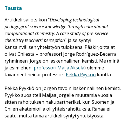
Tausta
Artikkeli sai otsikon ”
Developing technological
pedagogical science knowledge through educational
computational chemistry: A case study of pre-service
chemistry teachers’ perception
” ja se syntyi
kansainvälisen yhteistyön tuloksena. Pääkirjoittajat
olivat Chilestä – professori Jorge Rodríguez-Becerra
ryhmineen. Jorge on laskennallinen kemisti. Me (minä
ja esimieheni
professori Maija Aksela
) olemme
tavanneet heidät professori
Pekka Pyykön
kautta.
Pekka Pyykkö on Jorgen tavoin laskennallinen kemisti.
Pyykkö suositteli Maijaa Jorgelle muutamia vuosia
sitten rahoituksen hakupartneriksi, kun Suomen ja
Chilen akatemioilla oli yhteisrahoituksia. Rahaa ei
saatu, mutta tämä artikkeli syntyi yhteistyöstä.