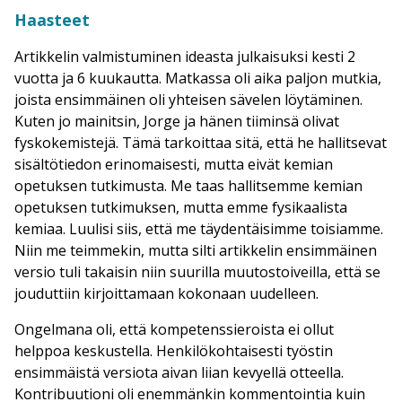
Haasteet
Artikkelin valmistuminen ideasta julkaisuksi kesti 2
vuotta ja 6 kuukautta. Matkassa oli aika paljon mutkia,
joista ensimmäinen oli yhteisen sävelen löytäminen.
Kuten jo mainitsin, Jorge ja hänen tiiminsä olivat
fyskokemistejä. Tämä tarkoittaa sitä, että he hallitsevat
sisältötiedon erinomaisesti, mutta eivät kemian
opetuksen tutkimusta. Me taas hallitsemme kemian
opetuksen tutkimuksen, mutta emme fysikaalista
kemiaa. Luulisi siis, että me täydentäisimme toisiamme.
Niin me teimmekin, mutta silti artikkelin ensimmäinen
versio tuli takaisin niin suurilla muutostoiveilla, että se
jouduttiin kirjoittamaan kokonaan uudelleen.
Ongelmana oli, että kompetenssieroista ei ollut
helppoa keskustella. Henkilökohtaisesti työstin
ensimmäistä versiota aivan liian kevyellä otteella.
Kontribuutioni oli enemmänkin kommentointia kuin