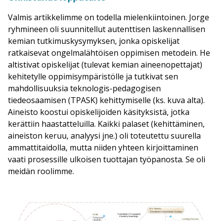
Valmis artikkelimme on todella mielenkiintoinen. Jorge
ryhmineen oli suunnitellut autenttisen laskennallisen
kemian tutkimuskysymyksen, jonka opiskelijat
ratkaisevat ongelmalähtöisen oppimisen metodein. He
altistivat opiskelijat (tulevat kemian aineenopettajat)
kehitetylle oppimisympäristölle ja tutkivat sen
mahdollisuuksia teknologis-pedagogisen
tiedeosaamisen (TPASK) kehittymiselle (ks. kuva alta).
Aineisto koostui opiskelijoiden käsityksistä, jotka
kerättiin haastatteluilla. Kaikki palaset (kehittäminen,
aineiston keruu, analyysi jne.) oli toteutettu suurella
ammattitaidolla, mutta niiden yhteen kirjoittaminen
vaati prosessille ulkoisen tuottajan työpanosta. Se oli
meidän roolimme.