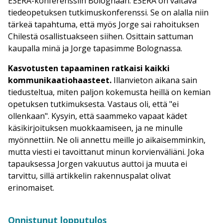
ESERA-konferenssiin Bolognaan. ESERA on valtava
tiedeopetuksen tutkimuskonferenssi. Se on alalla niin
tärkeä tapahtuma, että myös Jorge sai rahoituksen
Chilestä osallistuakseen siihen. Osittain sattuman
kaupalla minä ja Jorge tapasimme Bolognassa.
Kasvotusten tapaaminen ratkaisi kaikki
kommunikaatiohaasteet.
Illanvieton aikana sain
tiedusteltua, miten paljon kokemusta heillä on kemian
opetuksen tutkimuksesta. Vastaus oli, että "ei
ollenkaan". Kysyin, että saammeko vapaat kädet
käsikirjoituksen muokkaamiseen, ja ne minulle
myönnettiin. Ne oli annettu meille jo aikaisemminkin,
mutta viesti ei tavoittanut minun korvienväliäni. Joka
tapauksessa Jorgen vakuutus auttoi ja muuta ei
tarvittu, sillä artikkelin rakennuspalat olivat
erinomaiset.
Onnistunut lopputulos