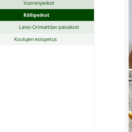
Vuorenpeikot
Röllipeikot
Länsi-Orimattilan päiväkoti
Koulujen esiopetus