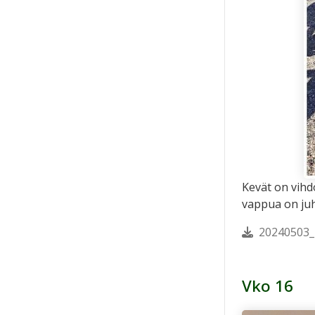
Kevät on vihd
vappua on juh
20240503_
Vko 16