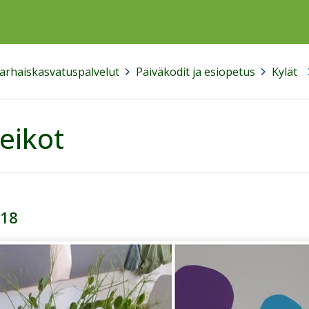
varhaiskasvatuspalvelut
>
Päiväkodit ja esiopetus
>
Kylät
>
peikot
 18