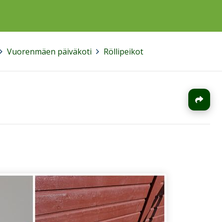
Vuorenmäen päiväkoti
>
Röllipeikot
J