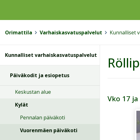
Orimattila
>
Varhaiskasvatuspalvelut
>
Kunnalliset 
Kunnalliset varhaiskasvatuspalvelut
Rölli
Päiväkodit ja esiopetus
Keskustan alue
Vko 17 ja
Kylät
Pennalan päiväkoti
Vuorenmäen päiväkoti