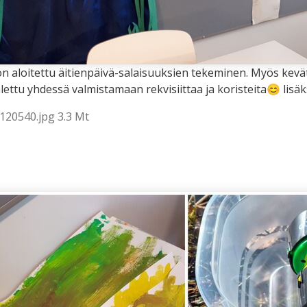
 on aloitettu äitienpäivä-salaisuuksien tekeminen. Myös kevät
lettu yhdessä valmistamaan rekvisiittaa ja koristeita😊 lisäksi
120540.jpg 3.3 Mt