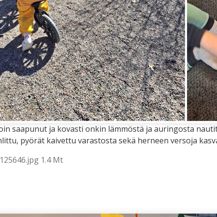
oin saapunut ja kovasti onkin lämmöstä ja auringosta nautit
littu, pyörät kaivettu varastosta sekä herneen versoja kasva
125646.jpg 1.4 Mt