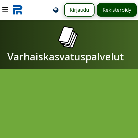
Kirjaudu
Rekisteröidy
Varhaiskasvatuspalvelut