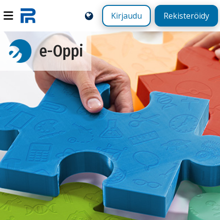
Kirjaudu
Rekisteröidy
e-Oppi