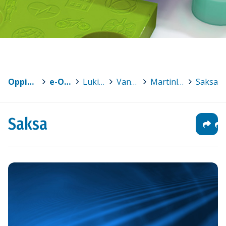
Oppimateriaalit
>
e-Oppi
>
Lukiot
>
Vantaa
>
Martinlaakson lukio
>
Saksa
Saksa