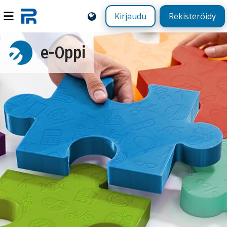
Kirjaudu
Rekisteröidy
e-Oppi