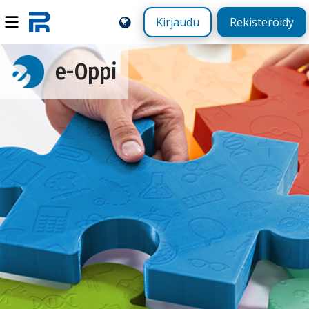
Kirjaudu
Rekisteröidy
e-Oppi