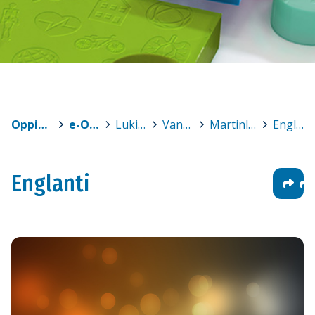
Oppimateriaalit
>
e-Oppi
>
Lukiot
>
Vantaa
>
Martinlaakson lukio
>
Englanti
Englanti