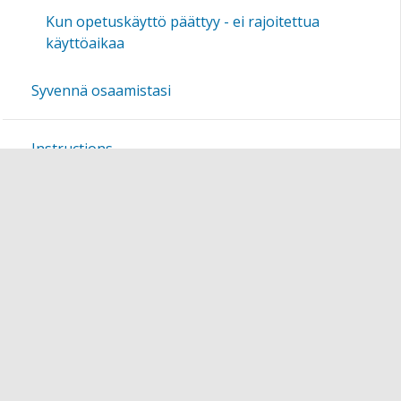
Kun opetuskäyttö päättyy - ei rajoitettua
käyttöaikaa
Syvennä osaamistasi
Instructions
Sivukartta
Sivun alkuun
Ohjeet
Saavutettavuus
Yksityisyydensuoja