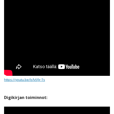
https://youtu.be/lsfv5fjr-Ts
Digikirjan toiminnot: