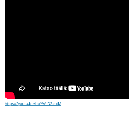
https://youtu.be/bbYW_D2autM