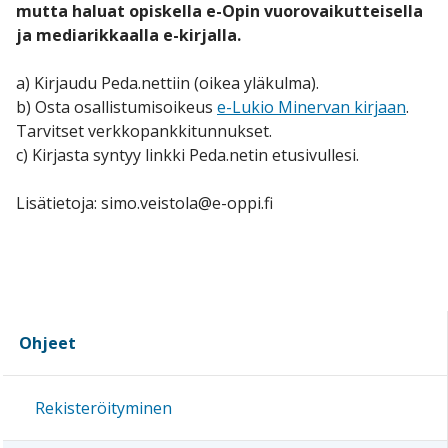
mutta haluat opiskella e-Opin vuorovaikutteisella
ja mediarikkaalla e-kirjalla.
a) Kirjaudu Peda.nettiin (oikea yläkulma).
b) Osta osallistumisoikeus
e-Lukio Minervan kirjaan
.
Tarvitset verkkopankkitunnukset.
c) Kirjasta syntyy linkki Peda.netin etusivullesi.
Lisätietoja: simo.veistola@e-oppi.fi
Ohjeet
Rekisteröityminen