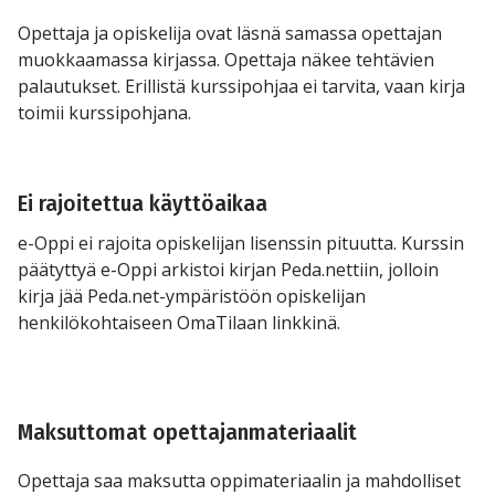
Opettaja ja opiskelija ovat läsnä samassa opettajan
muokkaamassa kirjassa. Opettaja näkee tehtävien
palautukset. Erillistä kurssipohjaa ei tarvita, vaan kirja
toimii kurssipohjana.
Ei rajoitettua käyttöaikaa
e-Oppi ei rajoita opiskelijan lisenssin pituutta. Kurssin
päätyttyä e-Oppi arkistoi kirjan Peda.nettiin, jolloin
kirja jää Peda.net-ympäristöön opiskelijan
henkilökohtaiseen OmaTilaan linkkinä.
Maksuttomat opettajanmateriaalit
Opettaja saa maksutta oppimateriaalin ja mahdolliset