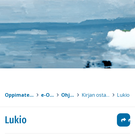
Oppimateriaalit
>
e-Oppi
>
Ohjeet
>
Kirjan ostaminen
>
Lukio
Lukio