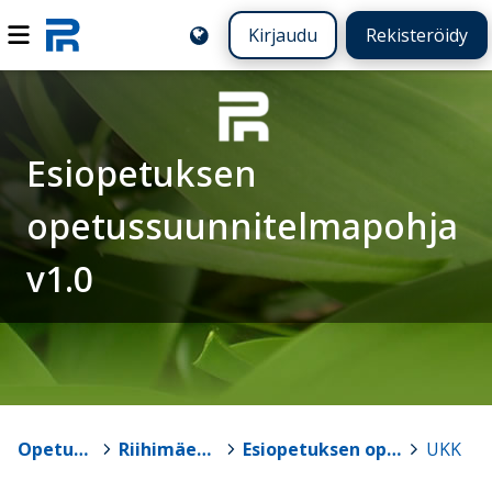
Kirjaudu
Rekisteröidy
Esiopetuksen
opetussuunnitelmapohja
v1.0
Opetussuunnitelmat
>
Riihimäen seudun OPS 2016
>
Esiopetuksen opetussuunnitelmapohja v1.0
>
UKK