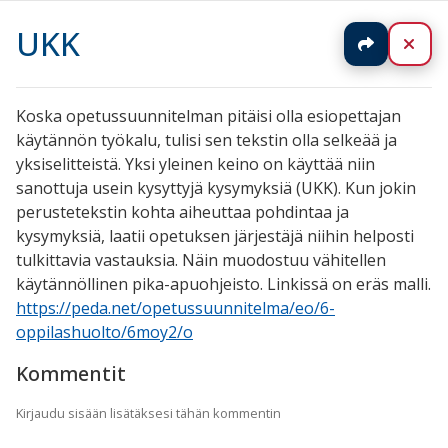
UKK
Jaa
Sul
Koska opetussuunnitelman pitäisi olla esiopettajan
käytännön työkalu, tulisi sen tekstin olla selkeää ja
yksiselitteistä. Yksi yleinen keino on käyttää niin
sanottuja usein kysyttyjä kysymyksiä (UKK). Kun jokin
perustetekstin kohta aiheuttaa pohdintaa ja
kysymyksiä, laatii opetuksen järjestäjä niihin helposti
tulkittavia vastauksia. Näin muodostuu vähitellen
käytännöllinen pika-apuohjeisto. Linkissä on eräs malli.
https://peda.net/opetussuunnitelma/eo/6-
oppilashuolto/6moy2/o
Kommentit
Kirjaudu sisään lisätäksesi tähän kommentin