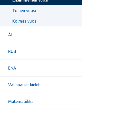
Ensimmäinen vuosi
Toinen vuosi
Kolmas vuosi
ÄI
RUB
ENA
Valinnaiset kielet
Matematiikka