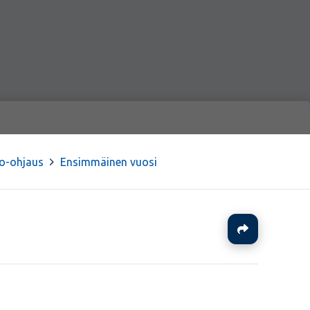
o-ohjaus
>
Ensimmäinen vuosi
Jaa