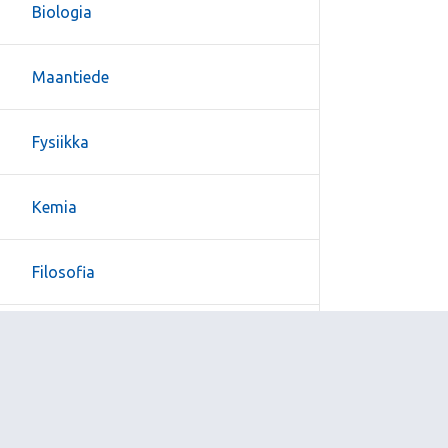
Biologia
Maantiede
Fysiikka
Kemia
Filosofia
Psykologia
Uskonto ja elämänkatsomustieto