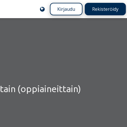
Kirjaudu
Rekisteröidy
tain (oppiaineittain)