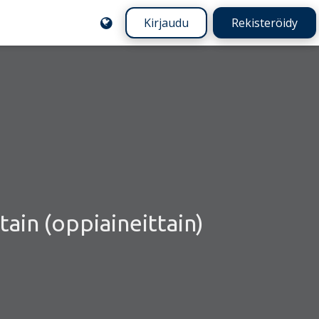
Kirjaudu
Rekisteröidy
tain (oppiaineittain)