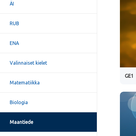
ÄI
RUB
ENA
Valinnaiset kielet
GE1
Matematiikka
Biologia
Maantiede