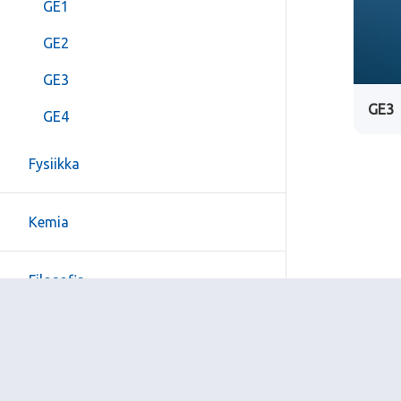
GE1
GE2
GE3
GE3
GE4
Fysiikka
Kemia
Filosofia
Psykologia
Uskonto ja elämänkatsomustieto