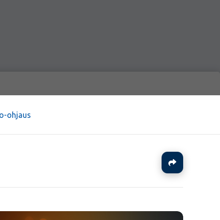
o-ohjaus
Jaa