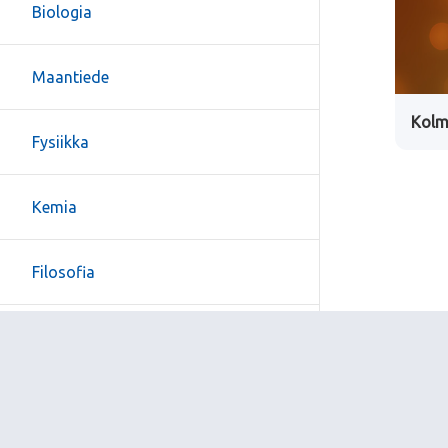
Biologia
Maantiede
Kolm
Fysiikka
Kemia
Filosofia
Psykologia
Uskonto ja elämänkatsomustieto