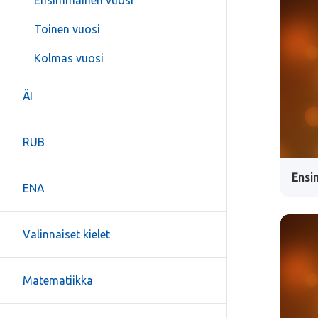
Ensimmäinen vuosi
Toinen vuosi
Kolmas vuosi
ÄI
RUB
Ensi
ENA
Valinnaiset kielet
Matematiikka