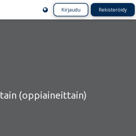
Kirjaudu
Rekisteröidy
tain (oppiaineittain)