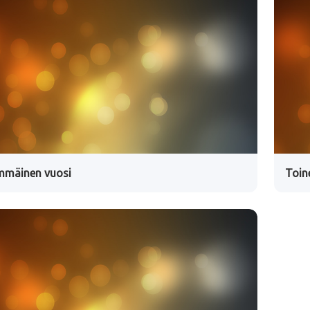
mmäinen vuosi
Toin