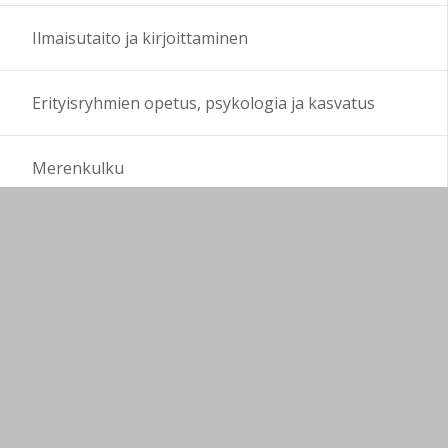
Ilmaisutaito ja kirjoittaminen
Erityisryhmien opetus, psykologia ja kasvatus
Merenkulku
Kädentaidot ja muotoilu
Keramiikka
Entisöinti, verhoilu ja puutyöt
Tekstiilityö, kudonta, muotoilu, korujen
valmistaminen
Kotitalous, kodinhoito ym.