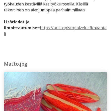
työkauden kestävillä käsityökursseilla. Käsillä
tekeminen on aivojumppaa parhaimmillaan!
Lisätiedot ja
ilmoittautumiset
:
https://uusi.opistopalvelut.fi/naanta
li
Matto.jpg