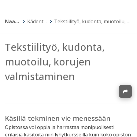
Naantalin opisto
>
Kädentaidot ja muotoilu
>
Tekstiilityö, kudonta, muotoilu, korujen valmistaminen
Tekstiilityö, kudonta,
muotoilu, korujen
valmistaminen
Käsillä tekminen vie menessään
Opistossa voi oppia ja harrastaa monipuolisesti
erilaisia käsitöitä niin lyhytkursseilla kuin koko opiston