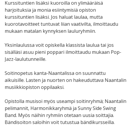
Kurssituntien lisäksi kuoroilla on ylimääräisä
harjoituksia ja monia esiintymisiä opiston
kurssituntien lisäksi. Jos haluat laulaa, mutta
kuorotavoitteet tuntuvat liian vaativilta, ilmoittaudu
mukaan matalan kynnyksen lauluryhmiin.
Yksinlaulussa voit opiskella klassista laulua tai jos
sisälläsi asuu pieni poppari ilmoittaudu mukaan Pop-
Jazz-laulutunneille.
Soitinopetus kanta-Naantalissa on suunnattu
aikuisille. Lasten ja nuorten on hakeuduttava Naantalin
musiikkiopiston oppilaaksi.
Opistolla musisoi myös useampi soitinryhmä; Naantalin
pelimannit, Harmonikkaryhmä ja Sunny Side Swing
Band. Myös näihin ryhmiin otetaan uusia soittajia.
Bändisoiton saloihin voit tutustua bändikursseilla.