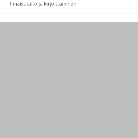
Ilmaisutaito ja kirjoittaminen
Erityisryhmien opetus, psykologia ja kasvatus
Merenkulku
Kädentaidot ja muotoilu
Kotitalous, kodinhoito ym.
Tietotekniikka
Luennot ja verkko-opetus