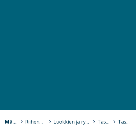
Mäntsälä
>
Riihenmäen koulu
>
Luokkien ja ryhmien omat sivut
>
Tassula
>
Tassula