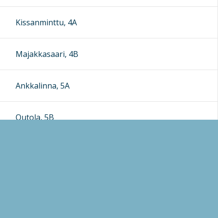
Kissanminttu, 4A
Majakkasaari, 4B
Ankkalinna, 5A
Outola, 5B
Rauhala, 4-6C
Mordor,6A
Vihervaara, 6B