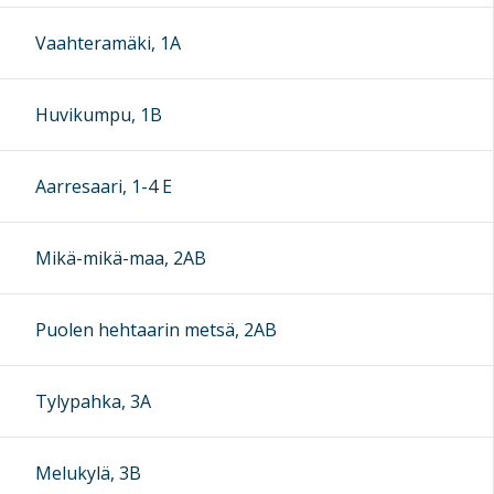
Vaahteramäki, 1A
Huvikumpu, 1B
Aarresaari, 1-4 E
Mikä-mikä-maa, 2AB
Puolen hehtaarin metsä, 2AB
Tylypahka, 3A
Melukylä, 3B