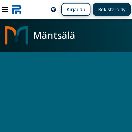
Kirjaudu
Rekisteröidy
Mäntsälä